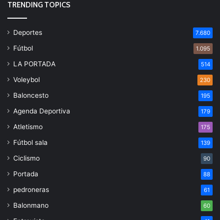
TRENDING TOPICS
Deportes
7.680
Fútbol
1.095
LA PORTADA
514
Voleybol
230
Baloncesto
195
Agenda Deportiva
179
Atletismo
175
Fútbol sala
139
Ciclismo
90
Portada
88
pedroneras
61
Balonmano
60