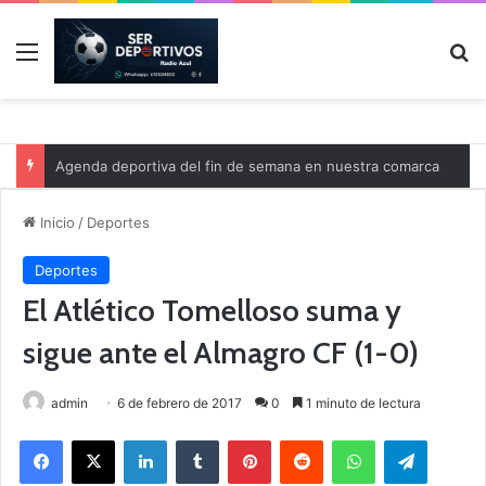
Menú
B
Agenda deportiva del fin de semana en nuestra comarca
Inicio
/
Deportes
Deportes
El Atlético Tomelloso suma y
sigue ante el Almagro CF (1-0)
admin
6 de febrero de 2017
0
1 minuto de lectura
Facebook
X
LinkedIn
Tumblr
Pinterest
Reddit
WhatsApp
Telegram