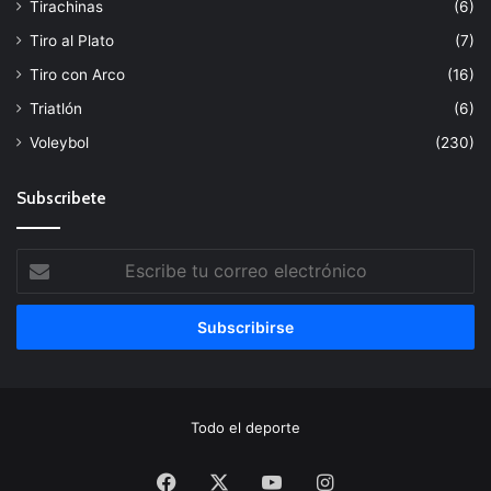
Tirachinas
(6)
Tiro al Plato
(7)
Tiro con Arco
(16)
Triatlón
(6)
Voleybol
(230)
Subscribete
Escribe
tu
correo
electrónico
Todo el deporte
Facebook
X
YouTube
Instagram