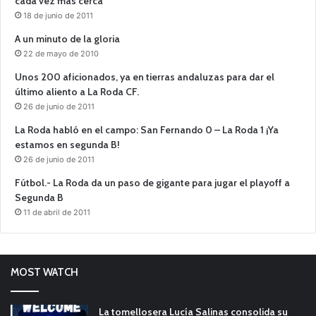
cada vez más cerca
18 de junio de 2011
A un minuto de la gloria
22 de mayo de 2010
Unos 200 aficionados, ya en tierras andaluzas para dar el
último aliento a La Roda CF.
26 de junio de 2011
La Roda habló en el campo: San Fernando 0 – La Roda 1 ¡Ya
estamos en segunda B!
26 de junio de 2011
Fútbol.- La Roda da un paso de gigante para jugar el playoff a
Segunda B
11 de abril de 2011
MOST WATCH
La tomellosera Lucía Salinas consolida su