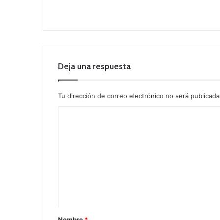
Deja una respuesta
Tu dirección de correo electrónico no será publicada
C
o
m
e
n
t
a
r
Nombre
*