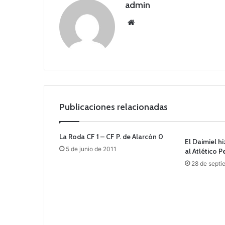
admin
Siti
o
we
b
Publicaciones relacionadas
La Roda CF 1 – CF P. de Alarcón 0
El Daimiel h
5 de junio de 2011
al Atlético 
28 de septi