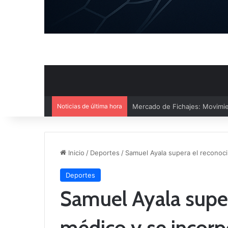
Noticias de última hora
El CB Villarrobledo y el CB Cri
Inicio
/
Deportes
/
Samuel Ayala supera el reconoc
Deportes
Samuel Ayala supe
médico y se incorp