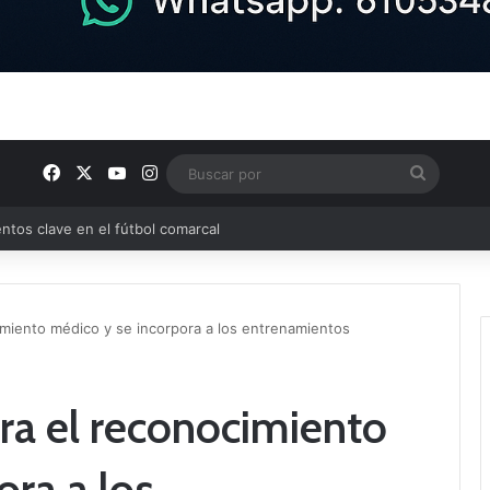
Facebook
X
YouTube
Instagram
Buscar
por
ptana continúan perfilando sus plantillas
imiento médico y se incorpora a los entrenamientos
ra el reconocimiento
ora a los