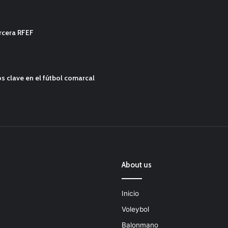
ercera RFEF
s clave en el fútbol comarcal
About us
Inicio
Voleybol
Balonmano