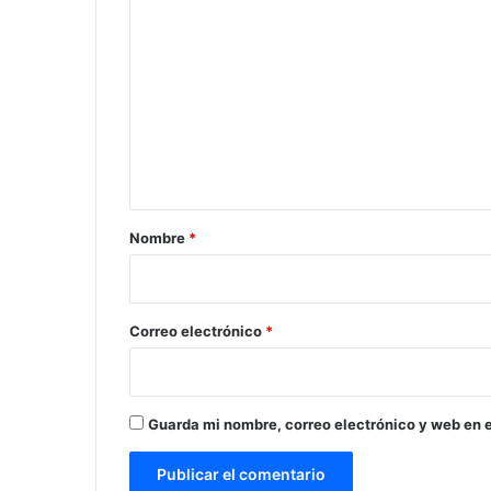
C
o
m
e
n
t
a
r
Nombre
*
i
o
*
Correo electrónico
*
Guarda mi nombre, correo electrónico y web en 