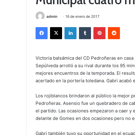
admin
16 de enero de 2017
Facebook
X
LinkedIn
Tumblr
Pinterest
Reddit
Victoria balsámica del CD Pedroñeras en casa a
Sepúlveda arrolló a su rival durante los 95 mi
mejores encuentros de la temporada. El resu
acertado en la portería toledana. Gabri acabó 
Los rojiblancos brindaron al público la mejor 
Pedroñeras. Asensio fue un quebradero de cab
el partido. Las ocasiones empezaron a caer y 
delante de Gomes en dos ocasiones pero no e
Gabri también tuvo su oportunidad en el ecua