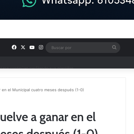
Facebook
X
YouTube
Instagram
Buscar
por
ptana continúan perfilando sus plantillas
r en el Municipal cuatro meses después (1-0)
uelve a ganar en el
eses después (1-0)