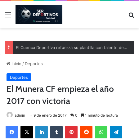
Menú
B
El Cuenca Deportiva refuerza su plantilla con talento de la comarca
Inicio
/
Deportes
Deportes
El Munera CF empieza el año
2017 con victoria
admin
9 de enero de 2017
0
1 minuto de lectura
Facebook
X
LinkedIn
Tumblr
Pinterest
Reddit
WhatsApp
Telegram