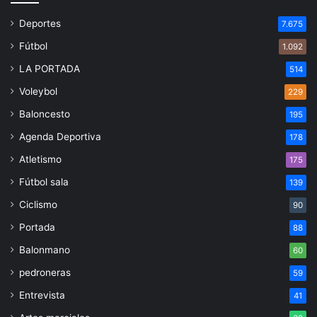
Deportes
7.675
Fútbol
1.092
LA PORTADA
514
Voleybol
229
Baloncesto
195
Agenda Deportiva
178
Atletismo
175
Fútbol sala
139
Ciclismo
90
Portada
88
Balonmano
60
pedroneras
59
Entrevista
41