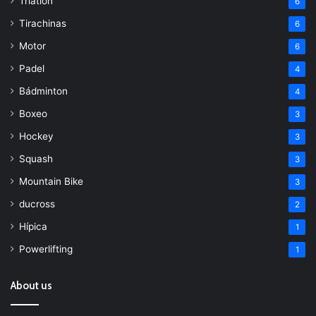
Triatlón
6
Tirachinas
6
Motor
6
Padel
4
Bádminton
4
Boxeo
3
Hockey
3
Squash
3
Mountain Bike
3
ducross
2
Hípica
1
Powerlifting
1
About us