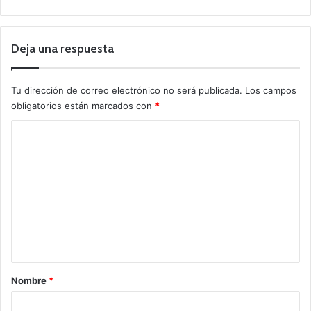
Deja una respuesta
Tu dirección de correo electrónico no será publicada.
Los campos
obligatorios están marcados con
*
C
o
m
e
n
t
a
r
Nombre
*
i