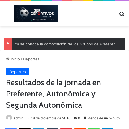
Menú
B
Ya se conoce la composición de los Grupos de Preferente y el calendario
Inicio
/
Deportes
Deportes
Resultados de la jornada en
Preferente, Autonómica y
Segunda Autonómica
admin
18 de diciembre de 2016
0
Menos de un minuto
Facebook
X
LinkedIn
Tumblr
Pinterest
Reddit
WhatsApp
Telegram