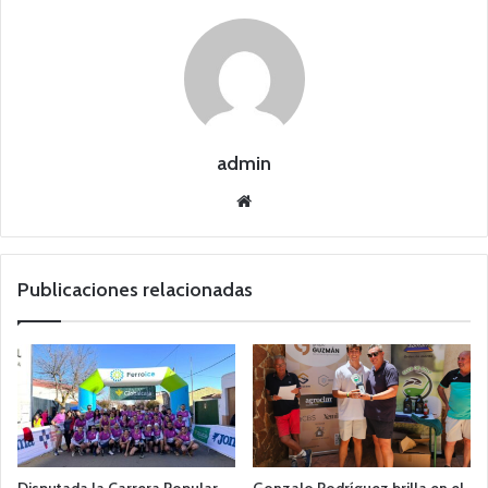
admin
Siti
o
we
b
Publicaciones relacionadas
Disputada la Carrera Popular
Gonzalo Rodríguez brilla en el