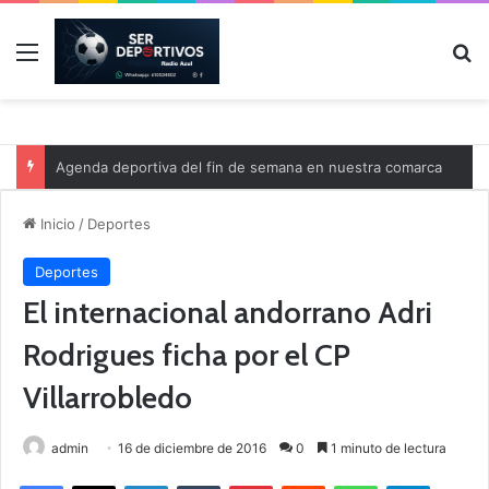
Menú
B
Agenda deportiva del fin de semana en nuestra comarca
Inicio
/
Deportes
Deportes
El internacional andorrano Adri
Rodrigues ficha por el CP
Villarrobledo
admin
16 de diciembre de 2016
0
1 minuto de lectura
Facebook
X
LinkedIn
Tumblr
Pinterest
Reddit
WhatsApp
Telegram