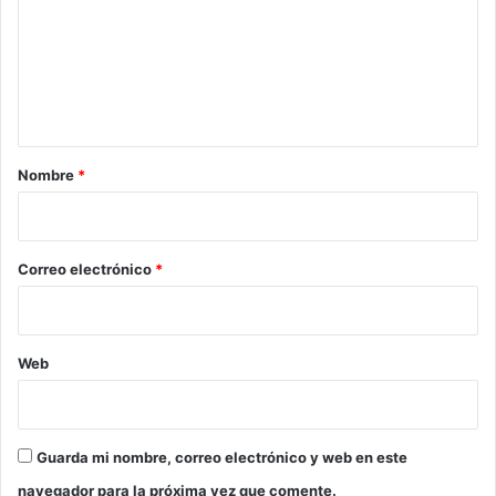
m
e
n
t
a
r
Nombre
*
i
o
*
Correo electrónico
*
Web
Guarda mi nombre, correo electrónico y web en este
navegador para la próxima vez que comente.