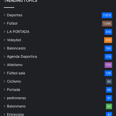
TRENDING TOPICS
Deportes
7.679
Fútbol
1.095
LA PORTADA
514
Voleybol
229
Baloncesto
195
Agenda Deportiva
179
Atletismo
175
Fútbol sala
139
Ciclismo
90
Portada
88
pedroneras
61
Balonmano
60
Entrevista
41