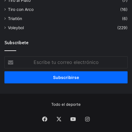
Tiro al Plato
(7)
Tiro con Arco
(16)
Triatlón
(6)
Voleybol
(229)
Subscribete
Escribe
tu
correo
electrónico
Todo el deporte
Facebook
X
YouTube
Instagram