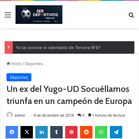
Menú
B
Ya se conoce el calendario de Tercera RFEF
Inicio
/
Deportes
Deportes
Un ex del Yugo-UD Socuéllamos
triunfa en un campeón de Europa
admin
9 de diciembre de 2016
0
1 minuto de lectura
Facebook
X
LinkedIn
Tumblr
Pinterest
Reddit
WhatsApp
Telegram