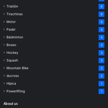
Triatlón
6
Tirachinas
6
Motor
6
Padel
4
Bádminton
4
Boxeo
3
Hockey
3
Squash
3
Mountain Bike
3
ducross
2
Hípica
1
Powerlifting
1
About us