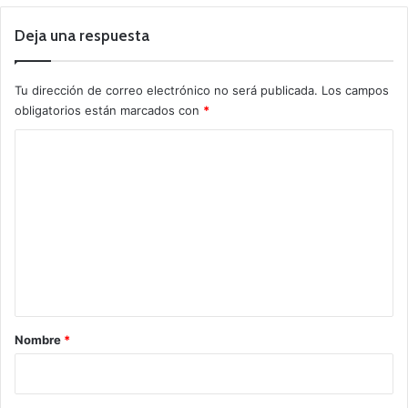
Deja una respuesta
Tu dirección de correo electrónico no será publicada.
Los campos
obligatorios están marcados con
*
C
o
m
e
n
t
a
r
Nombre
*
i
o