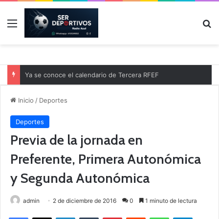
Menú
B
Ya se conoce el calendario de Tercera RFEF
Inicio
/
Deportes
Deportes
Previa de la jornada en
Preferente, Primera Autonómica
y Segunda Autonómica
admin
2 de diciembre de 2016
0
1 minuto de lectura
Facebook
X
LinkedIn
Tumblr
Pinterest
Reddit
WhatsApp
Telegram