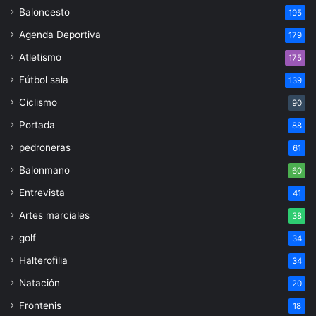
Baloncesto
195
Agenda Deportiva
179
Atletismo
175
Fútbol sala
139
Ciclismo
90
Portada
88
pedroneras
61
Balonmano
60
Entrevista
41
Artes marciales
38
golf
34
Halterofilia
34
Natación
20
Frontenis
18