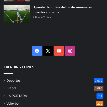
Agenda deportiva del fin de semana en
nuestra comarca
Hace 2 días
Facebook
X
YouTube
Instagram
TRENDING TOPICS
Deportes
7.679
Fútbol
1.095
LA PORTADA
514
Voleybol
229