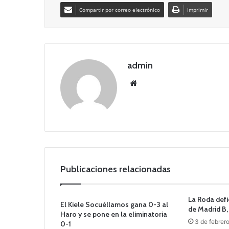
Compartir por correo electrónico
Imprimir
admin
Siti
o
we
b
Publicaciones relacionadas
La Roda defi
El Kiele Socuéllamos gana 0-3 al
de Madrid B,
Haro y se pone en la eliminatoria
3 de febrer
0-1