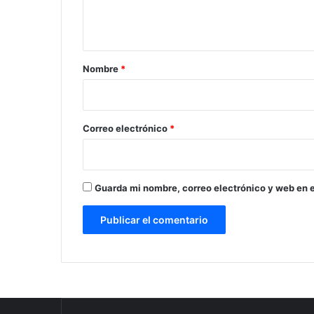
n
t
a
r
Nombre
*
i
o
*
Correo electrónico
*
Guarda mi nombre, correo electrónico y web en 