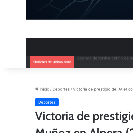
Noticias de última hora
Ya se conoce el calendario d
Inicio
/
Deportes
/
Victoria de prestigio del Atléti
Deportes
Victoria de prestig
Muñoz en Alpera (