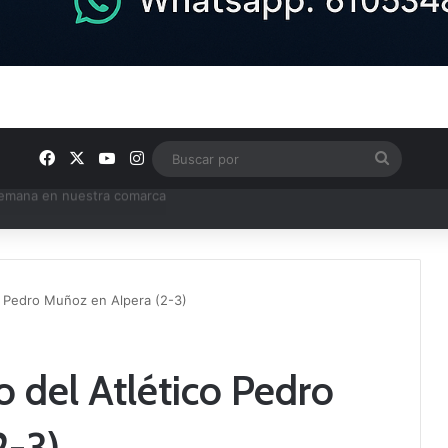
Facebook
X
YouTube
Instagram
Buscar
por
e Tercera RFEF
co Pedro Muñoz en Alpera (2-3)
io del Atlético Pedro
2-3)