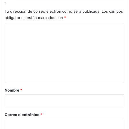
Tu dirección de correo electrónico no será publicada.
Los campos
obligatorios están marcados con
*
C
o
m
e
n
t
a
r
Nombre
*
i
o
*
Correo electrónico
*