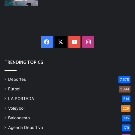
Facebook
X
YouTube
Instagram
TRENDING TOPICS
Deportes
7.678
Fútbol
1.094
LA PORTADA
514
Voleybol
229
Baloncesto
195
Agenda Deportiva
179