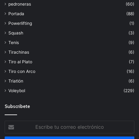
pedroneras
(60)
Portada
(88)
Powerlifting
(1)
Squash
(3)
Tenis
(9)
Tirachinas
(6)
Tiro al Plato
(7)
Tiro con Arco
(16)
Triatlón
(6)
Voleybol
(229)
Subscribete
Escribe
tu
correo