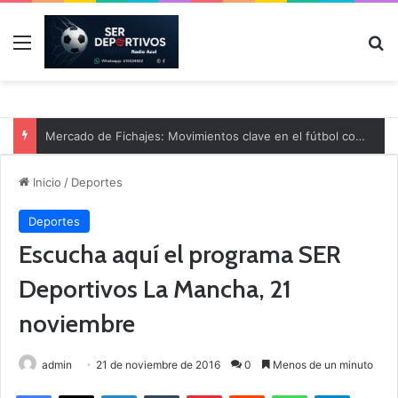
Menú
B
Mercado de Fichajes: Movimientos clave en el fútbol comarcal
Inicio
/
Deportes
Deportes
Escucha aquí el programa SER
Deportivos La Mancha, 21
noviembre
admin
21 de noviembre de 2016
0
Menos de un minuto
Facebook
X
LinkedIn
Tumblr
Pinterest
Reddit
WhatsApp
Telegram