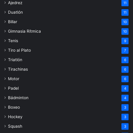
Ajedrez
11
Duatlón
11
Billar
10
Gimnasia Rítmica
10
Tenis
9
Tiro al Plato
7
Triatlón
6
Tirachinas
6
Motor
6
Padel
4
Bádminton
4
Boxeo
3
Hockey
3
Squash
3