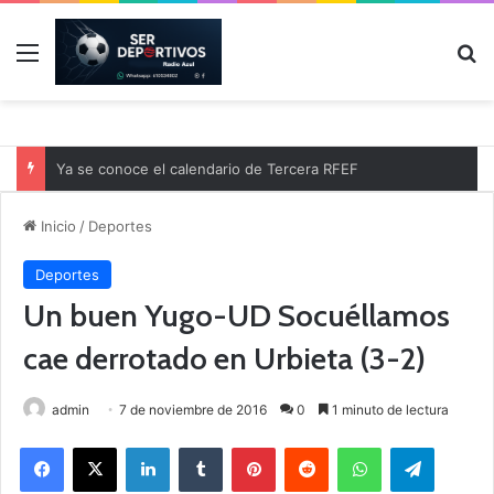
Menú
B
Ya se conoce el calendario de Tercera RFEF
Inicio
/
Deportes
Deportes
Un buen Yugo-UD Socuéllamos
cae derrotado en Urbieta (3-2)
admin
7 de noviembre de 2016
0
1 minuto de lectura
Facebook
X
LinkedIn
Tumblr
Pinterest
Reddit
WhatsApp
Telegram