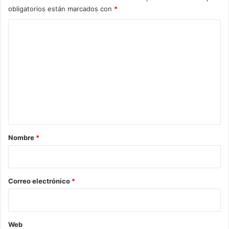
obligatorios están marcados con
*
C
o
m
e
n
t
a
r
Nombre
*
i
o
*
Correo electrónico
*
Web