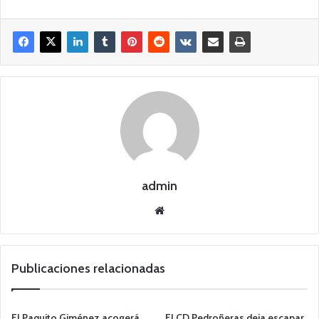
admin
Siti
o
we
b
Publicaciones relacionadas
El Paquito Giménez acogerá
El CD Pedroñeras deja escapar