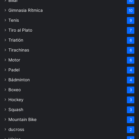
Billar
10
Gimnasia Rítmica
10
Tenis
9
Tiro al Plato
7
Triatlón
6
Tirachinas
6
Motor
6
Padel
4
Bádminton
4
Boxeo
3
Hockey
3
Squash
3
Mountain Bike
3
ducross
2