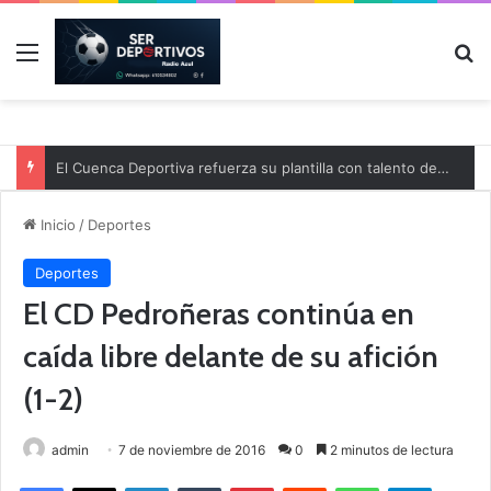
Menú
B
El Cuenca Deportiva refuerza su plantilla con talento de la comarca
Inicio
/
Deportes
Deportes
El CD Pedroñeras continúa en
caída libre delante de su afición
(1-2)
admin
7 de noviembre de 2016
0
2 minutos de lectura
Facebook
X
LinkedIn
Tumblr
Pinterest
Reddit
WhatsApp
Telegram