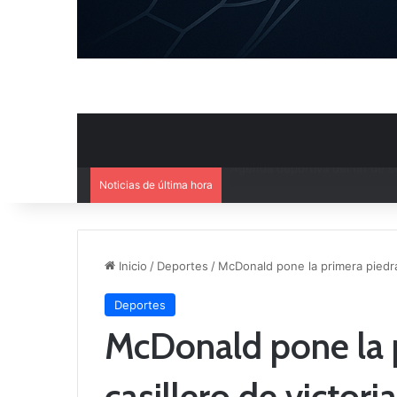
Noticias de última hora
Ya se conoce el calendario d
Inicio
/
Deportes
/
McDonald pone la primera piedra 
Deportes
McDonald pone la p
casillero de victori