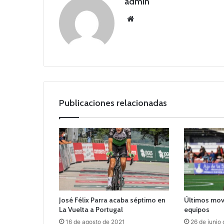
admin
Siti
o
we
b
Publicaciones relacionadas
José Félix Parra acaba séptimo en
Últimos mov
La Vuelta a Portugal
equipos
16 de agosto de 2021
26 de junio