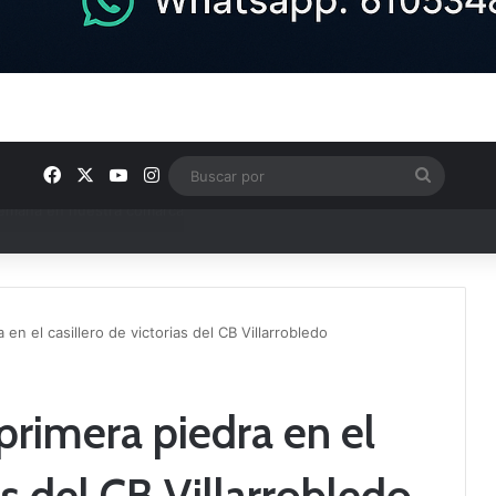
Facebook
X
YouTube
Instagram
Buscar
por
e Tercera RFEF
en el casillero de victorias del CB Villarrobledo
rimera piedra en el
as del CB Villarrobledo