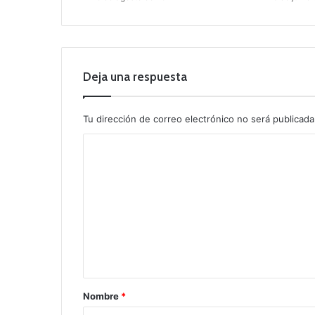
Deja una respuesta
Tu dirección de correo electrónico no será publicada
C
o
m
e
n
t
a
r
Nombre
*
i