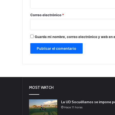
o
*
Correo electrónico
*
Guarda mi nombre, correo electrónico y web en 
MOST WATCH
La UD Socuéllamos se impone por 
Hace 11 horas