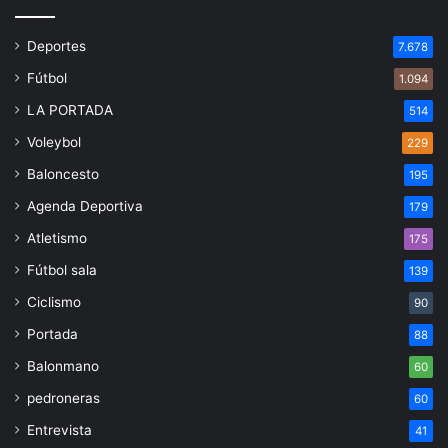
Deportes
7.678
Fútbol
1.094
LA PORTADA
514
Voleybol
229
Baloncesto
195
Agenda Deportiva
179
Atletismo
175
Fútbol sala
139
Ciclismo
90
Portada
88
Balonmano
60
pedroneras
60
Entrevista
41