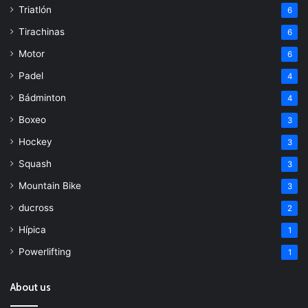
Triatlón
6
Tirachinas
6
Motor
6
Padel
4
Bádminton
4
Boxeo
3
Hockey
3
Squash
3
Mountain Bike
3
ducross
2
Hípica
1
Powerlifting
1
About us