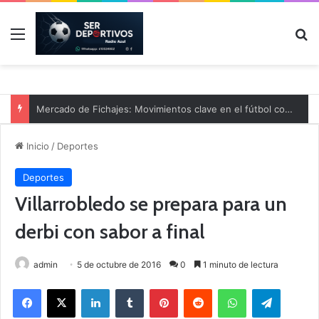
Menú
B
Mercado de Fichajes: Movimientos clave en el fútbol comarcal
Inicio
/
Deportes
Deportes
Villarrobledo se prepara para un
derbi con sabor a final
admin
5 de octubre de 2016
0
1 minuto de lectura
Facebook
X
LinkedIn
Tumblr
Pinterest
Reddit
WhatsApp
Telegram