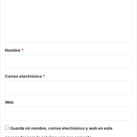
m
e
n
t
a
r
Nombre
*
i
o
*
Correo electrónico
*
Web
Guarda mi nombre, correo electrónico y web en este