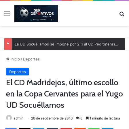
Menú
B
La UD Socuéllamos se impone por 2-1 al CD Pedroñeras en un partido benéfico a favor de Protección Civil
Inicio
/
Deportes
Deportes
El CD Madridejos, último escollo
en la Copa Cervantes para el Yugo
UD Socuéllamos
admin
28 de septiembre de 2016
0
1 minuto de lectura
Facebook
X
LinkedIn
Tumblr
Pinterest
Reddit
WhatsApp
Telegram