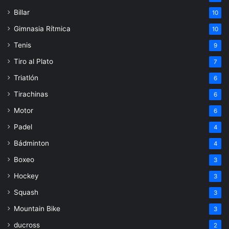
Billar
10
Gimnasia Rítmica
10
Tenis
9
Tiro al Plato
7
Triatlón
6
Tirachinas
6
Motor
6
Padel
4
Bádminton
4
Boxeo
3
Hockey
3
Squash
3
Mountain Bike
3
ducross
2