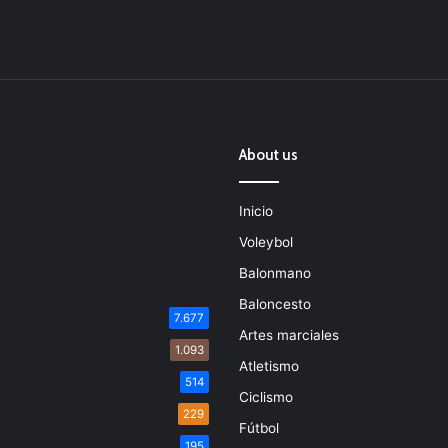
About us
Inicio
Voleybol
Balonmano
Baloncesto
7.677
Artes marciales
1.093
Atletismo
514
Ciclismo
229
Fútbol
195