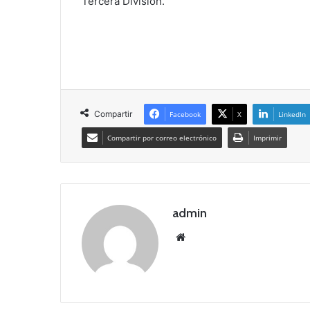
Tercera División.
Compartir
Facebook
X
LinkedIn
Compartir por correo electrónico
Imprimir
admin
Siti
o
we
b