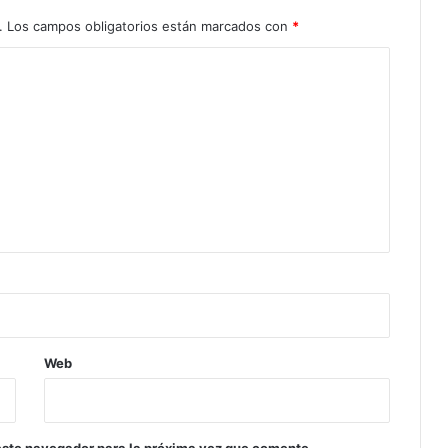
.
Los campos obligatorios están marcados con
*
Web
este navegador para la próxima vez que comente.