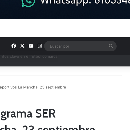
Facebook
X
YouTube
Instagram
Buscar
por
ptana continúan perfilando sus plantillas
eportivos La Mancha, 23 septiembre
rograma SER
cha, 23 septiembre