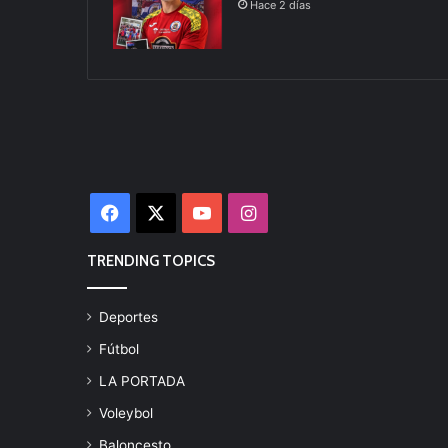
Hace 2 días
Facebook
X
YouTube
Instagram
TRENDING TOPICS
Deportes
Fútbol
LA PORTADA
Voleybol
Baloncesto