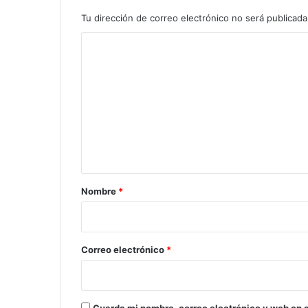
Tu dirección de correo electrónico no será publicada
C
o
m
e
n
t
a
r
Nombre
*
i
o
*
Correo electrónico
*
Guarda mi nombre, correo electrónico y web en 