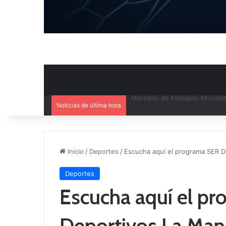
Noticias de última hora
El CB Villarrobledo y el CB Cri
Inicio
/
Deportes
/
Escucha aquí el programa SER D
Deportes
Escucha aquí el p
Deportivos La Man