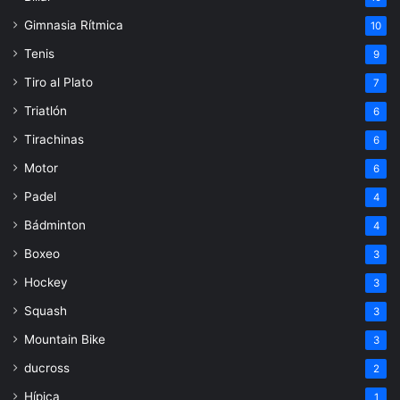
Gimnasia Rítmica
10
Tenis
9
Tiro al Plato
7
Triatlón
6
Tirachinas
6
Motor
6
Padel
4
Bádminton
4
Boxeo
3
Hockey
3
Squash
3
Mountain Bike
3
ducross
2
Hípica
1