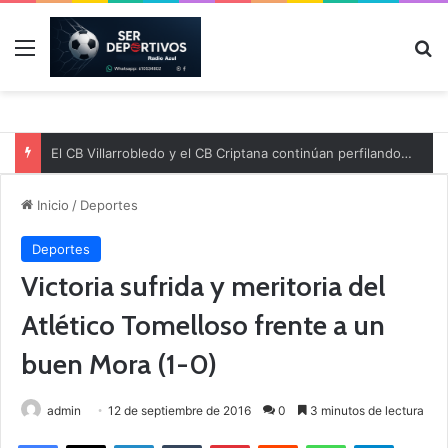
Menú
B
El CB Villarrobledo y el CB Criptana continúan perfilando sus plantillas
Inicio
/
Deportes
Deportes
Victoria sufrida y meritoria del
Atlético Tomelloso frente a un
buen Mora (1-0)
admin
12 de septiembre de 2016
0
3 minutos de lectura
Facebook
X
LinkedIn
Tumblr
Pinterest
Reddit
WhatsApp
Telegram