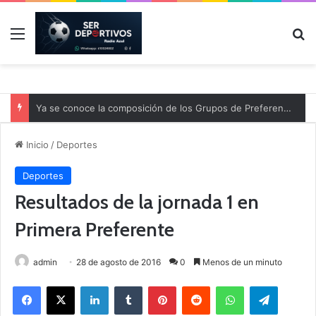
Menú
B
Ya se conoce la composición de los Grupos de Preferente y el calendario
Inicio
/
Deportes
Deportes
Resultados de la jornada 1 en
Primera Preferente
admin
28 de agosto de 2016
0
Menos de un minuto
Facebook
X
LinkedIn
Tumblr
Pinterest
Reddit
WhatsApp
Telegram