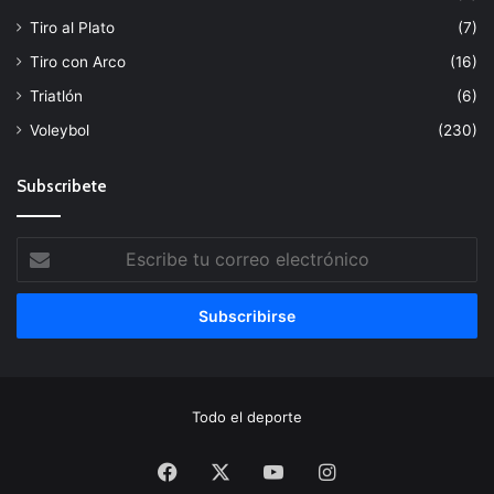
Tiro al Plato
(7)
Tiro con Arco
(16)
Triatlón
(6)
Voleybol
(230)
Subscribete
Escribe
tu
correo
electrónico
Todo el deporte
Facebook
X
YouTube
Instagram