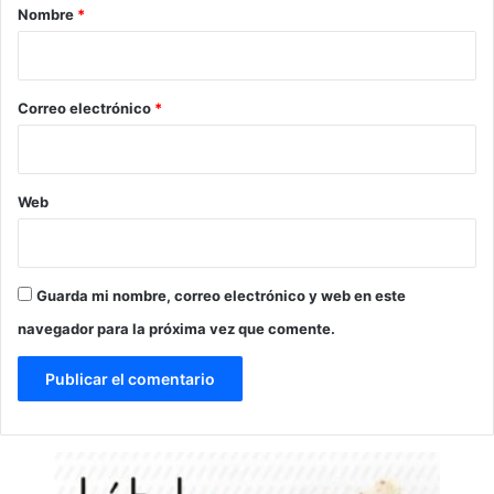
r
Nombre
*
i
o
*
Correo electrónico
*
Web
Guarda mi nombre, correo electrónico y web en este
navegador para la próxima vez que comente.