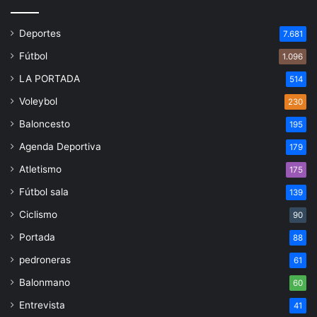
Deportes
7.681
Fútbol
1.096
LA PORTADA
514
Voleybol
230
Baloncesto
195
Agenda Deportiva
179
Atletismo
175
Fútbol sala
139
Ciclismo
90
Portada
88
pedroneras
61
Balonmano
60
Entrevista
41