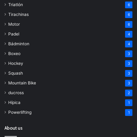
Triatlón
6
Tirachinas
6
Motor
6
Padel
4
Bádminton
4
Boxeo
3
Hockey
3
Squash
3
Mountain Bike
3
ducross
2
Hípica
1
Powerlifting
1
About us