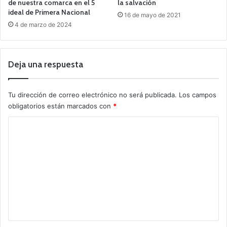
de nuestra comarca en el 5
la salvación
ideal de Primera Nacional
16 de mayo de 2021
4 de marzo de 2024
Deja una respuesta
Tu dirección de correo electrónico no será publicada.
Los campos
obligatorios están marcados con
*
C
o
m
e
n
t
a