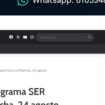
Facebook
X
YouTube
Instagram
Buscar
por
ptana continúan perfilando sus plantillas
eportivos La Mancha, 24 agosto
rograma SER
cha, 24 agosto