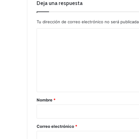
Deja una respuesta
Tu dirección de correo electrónico no será publicada
C
o
m
e
n
t
a
r
Nombre
*
i
o
*
Correo electrónico
*