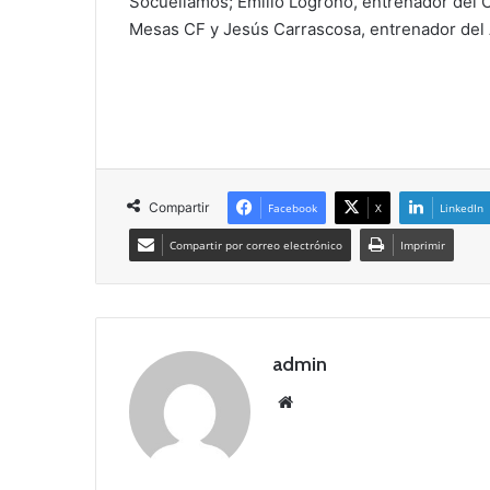
Socuéllamos; Emilio Logroño, entrenador del 
Mesas CF y Jesús Carrascosa, entrenador del 
Compartir
Facebook
X
LinkedIn
Compartir por correo electrónico
Imprimir
admin
Siti
o
we
b