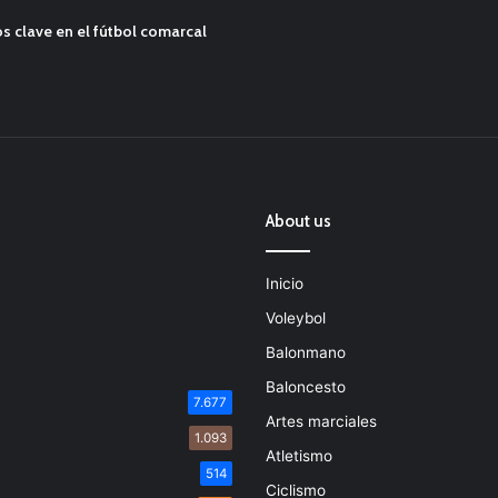
s clave en el fútbol comarcal
About us
Inicio
Voleybol
Balonmano
Baloncesto
7.677
Artes marciales
1.093
Atletismo
514
Ciclismo