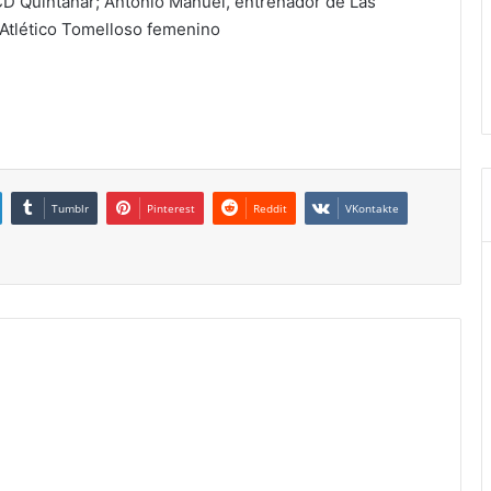
CD Quintanar; Antonio Manuel, entrenador de Las
Atlético Tomelloso femenino
Tumblr
Pinterest
Reddit
VKontakte