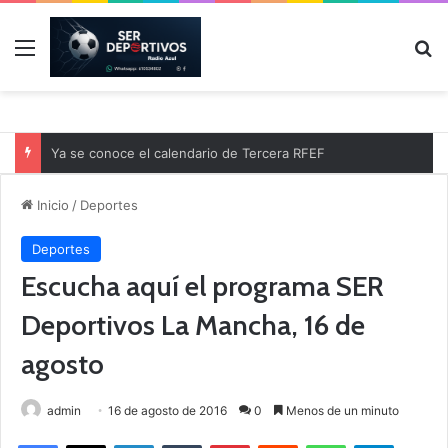
Menú
B
Ya se conoce el calendario de Tercera RFEF
Inicio
/
Deportes
Deportes
Escucha aquí el programa SER
Deportivos La Mancha, 16 de
agosto
admin
16 de agosto de 2016
0
Menos de un minuto
Facebook
X
LinkedIn
Tumblr
Pinterest
Reddit
WhatsApp
Telegram