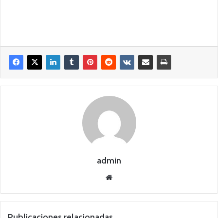
admin
Siti
o
we
b
Publicaciones relacionadas