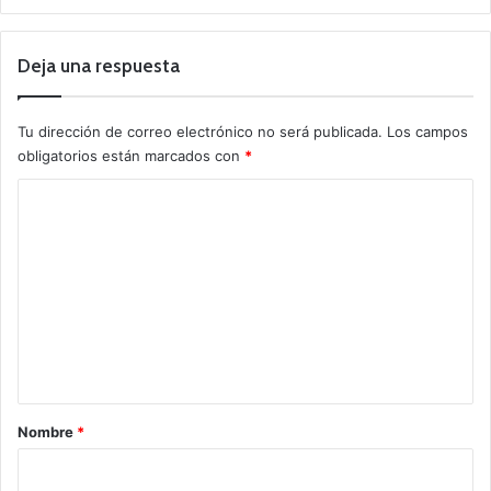
Deja una respuesta
Tu dirección de correo electrónico no será publicada.
Los campos
obligatorios están marcados con
*
C
o
m
e
n
t
a
r
Nombre
*
i
o