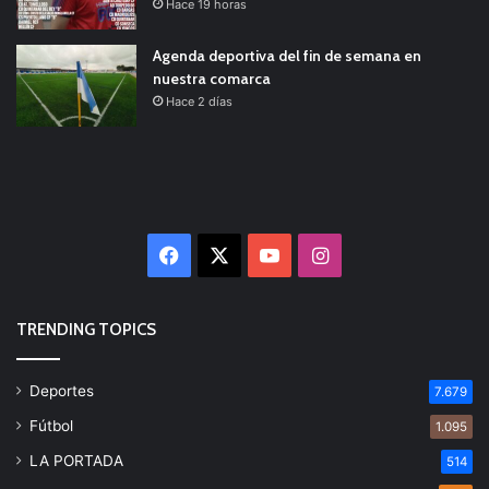
Hace 19 horas
Agenda deportiva del fin de semana en
nuestra comarca
Hace 2 días
Facebook
X
YouTube
Instagram
TRENDING TOPICS
Deportes
7.679
Fútbol
1.095
LA PORTADA
514