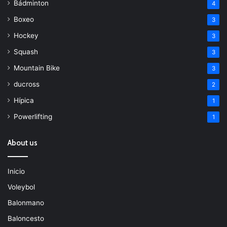
Bádminton
4
Boxeo
3
Hockey
3
Squash
3
Mountain Bike
3
ducross
2
Hípica
1
Powerlifting
1
About us
Inicio
Voleybol
Balonmano
Baloncesto