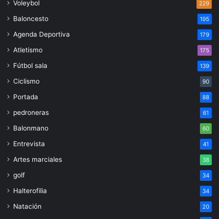
Voleybol
229
Baloncesto
195
Agenda Deportiva
179
Atletismo
175
Fútbol sala
139
Ciclismo
90
Portada
88
pedroneras
61
Balonmano
60
Entrevista
41
Artes marciales
38
golf
34
Halterofilia
34
Natación
20