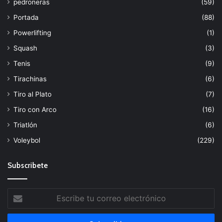
pedroneras
(59)
Portada
(88)
Powerlifting
(1)
Squash
(3)
Tenis
(9)
Tirachinas
(6)
Tiro al Plato
(7)
Tiro con Arco
(16)
Triatlón
(6)
Voleybol
(229)
Subscribete
Escribe
tu
correo