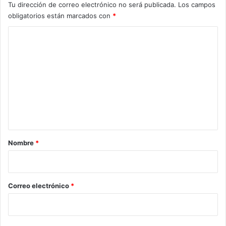
Tu dirección de correo electrónico no será publicada.
Los campos
obligatorios están marcados con
*
C
o
m
e
n
t
a
r
Nombre
*
i
o
*
Correo electrónico
*