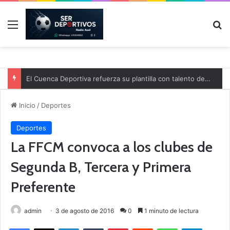
Menú
B
El Cuenca Deportiva refuerza su plantilla con talento de la comarca
Inicio
/
Deportes
Deportes
La FFCM convoca a los clubes de
Segunda B, Tercera y Primera
Preferente
admin
3 de agosto de 2016
0
1 minuto de lectura
Facebook
X
LinkedIn
Tumblr
Pinterest
Reddit
WhatsApp
Telegram