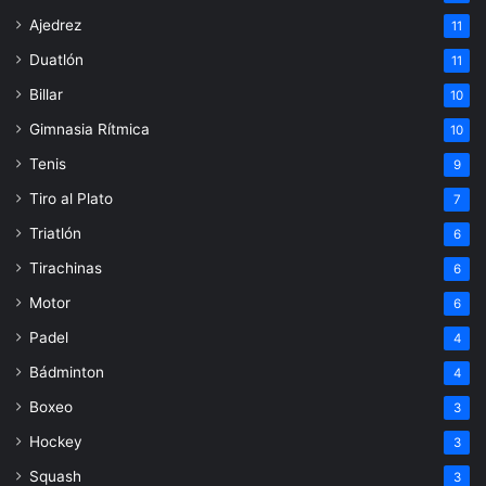
Ajedrez
11
Duatlón
11
Billar
10
Gimnasia Rítmica
10
Tenis
9
Tiro al Plato
7
Triatlón
6
Tirachinas
6
Motor
6
Padel
4
Bádminton
4
Boxeo
3
Hockey
3
Squash
3