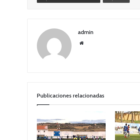
admin
Siti
o
we
b
Publicaciones relacionadas