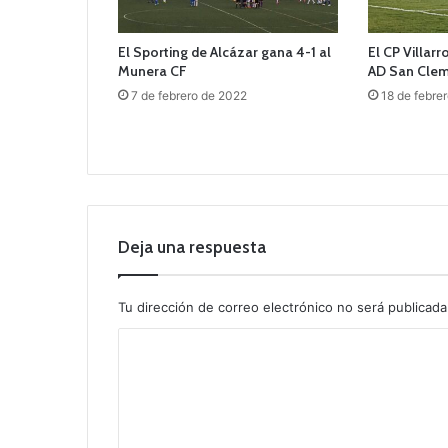
El Sporting de Alcázar gana 4-1 al
El CP Villarr
Munera CF
AD San Cle
7 de febrero de 2022
18 de febre
Deja una respuesta
Tu dirección de correo electrónico no será publicada
C
o
m
e