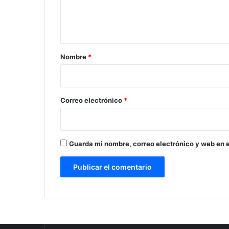
n
t
a
r
Nombre
*
i
o
*
Correo electrónico
*
Guarda mi nombre, correo electrónico y web en 