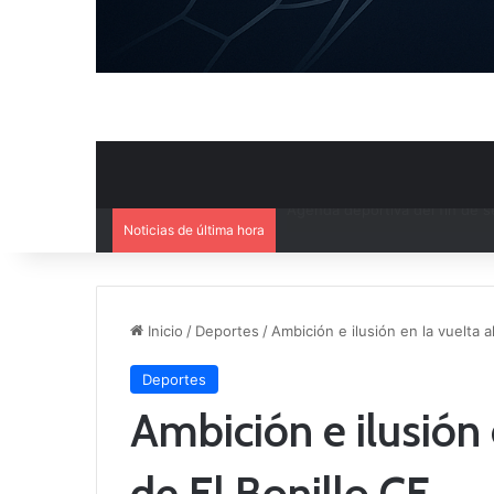
Noticias de última hora
Ya se conoce el calendario d
Inicio
/
Deportes
/
Ambición e ilusión en la vuelta a
Deportes
Ambición e ilusión 
de El Bonillo CF