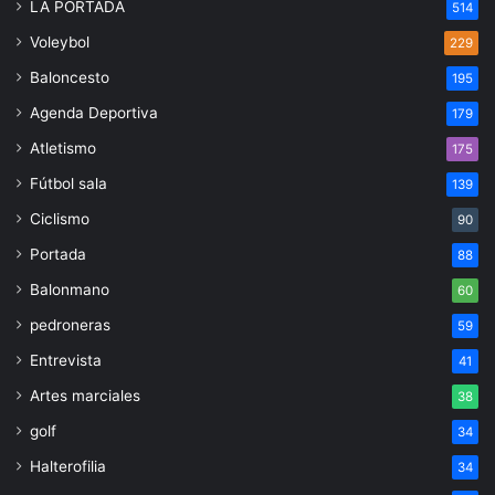
LA PORTADA
514
Voleybol
229
Baloncesto
195
Agenda Deportiva
179
Atletismo
175
Fútbol sala
139
Ciclismo
90
Portada
88
Balonmano
60
pedroneras
59
Entrevista
41
Artes marciales
38
golf
34
Halterofilia
34