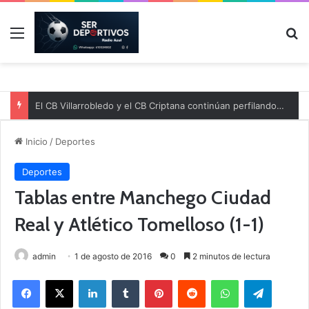
Menú
B
El CB Villarrobledo y el CB Criptana continúan perfilando sus plantillas
Inicio
/
Deportes
Deportes
Tablas entre Manchego Ciudad
Real y Atlético Tomelloso (1-1)
admin
1 de agosto de 2016
0
2 minutos de lectura
Facebook
X
LinkedIn
Tumblr
Pinterest
Reddit
WhatsApp
Telegram