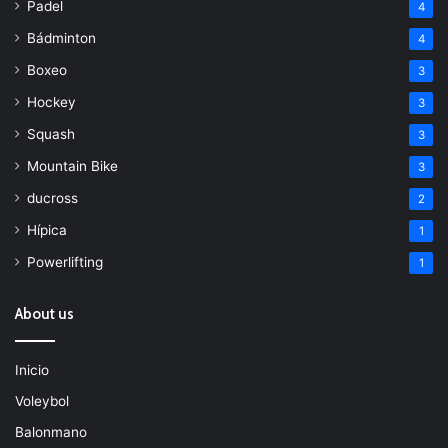
Padel
4
Bádminton
4
Boxeo
3
Hockey
3
Squash
3
Mountain Bike
3
ducross
2
Hípica
1
Powerlifting
1
About us
Inicio
Voleybol
Balonmano