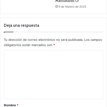
Manzanares CF
9 de febrero de 2025
Deja una respuesta
Tu dirección de correo electrónico no será publicada.
Los campos
obligatorios están marcados con
*
C
o
m
e
n
t
a
r
Nombre
*