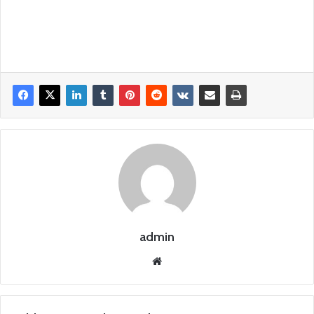
admin
Siti
o
we
b