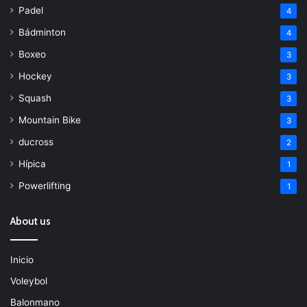
Padel
4
Bádminton
4
Boxeo
3
Hockey
3
Squash
3
Mountain Bike
3
ducross
2
Hípica
1
Powerlifting
1
About us
Inicio
Voleybol
Balonmano