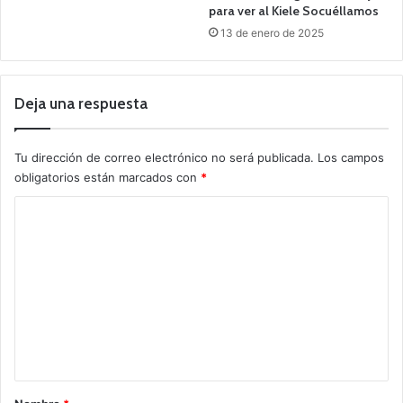
para ver al Kiele Socuéllamos
13 de enero de 2025
Deja una respuesta
Tu dirección de correo electrónico no será publicada.
Los campos
obligatorios están marcados con
*
C
o
m
e
n
t
a
r