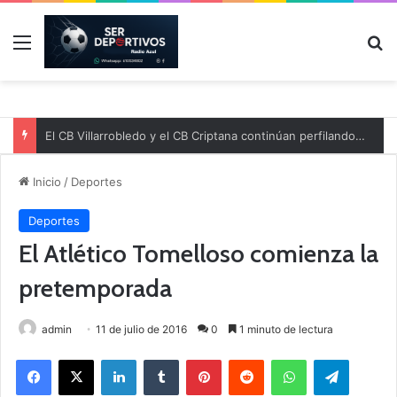
Menú
B
El CB Villarrobledo y el CB Criptana continúan perfilando sus plantillas
Inicio
/
Deportes
Deportes
El Atlético Tomelloso comienza la
pretemporada
admin
11 de julio de 2016
0
1 minuto de lectura
Facebook
X
LinkedIn
Tumblr
Pinterest
Reddit
WhatsApp
Telegram