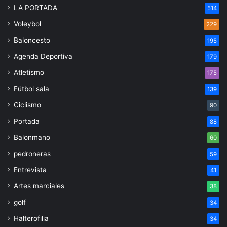
LA PORTADA
514
Voleybol
229
Baloncesto
195
Agenda Deportiva
179
Atletismo
175
Fútbol sala
139
Ciclismo
90
Portada
88
Balonmano
60
pedroneras
59
Entrevista
41
Artes marciales
38
golf
34
Halterofilia
34