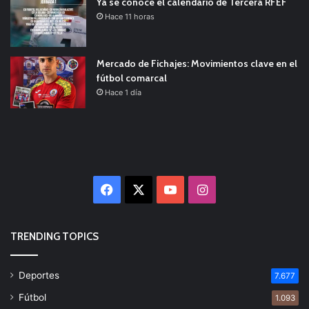
Ya se conoce el calendario de Tercera RFEF
Hace 11 horas
Mercado de Fichajes: Movimientos clave en el
fútbol comarcal
Hace 1 día
Facebook
X
YouTube
Instagram
TRENDING TOPICS
Deportes
7.677
Fútbol
1.093