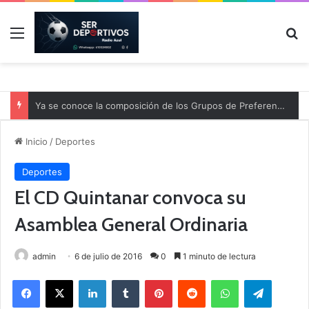
Menú
B
Ya se conoce la composición de los Grupos de Preferente y el calendario
Inicio
/
Deportes
Deportes
El CD Quintanar convoca su
Asamblea General Ordinaria
admin
6 de julio de 2016
0
1 minuto de lectura
Facebook
X
LinkedIn
Tumblr
Pinterest
Reddit
WhatsApp
Telegram