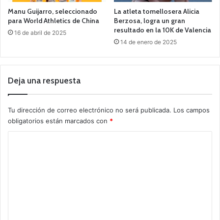
Manu Guijarro, seleccionado
La atleta tomellosera Alicia
para World Athletics de China
Berzosa, logra un gran
resultado en la 10K de Valencia
16 de abril de 2025
14 de enero de 2025
Deja una respuesta
Tu dirección de correo electrónico no será publicada.
Los campos
obligatorios están marcados con
*
C
o
m
e
n
t