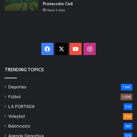
Protección Civil
Hace 3 días
Facebook
X
YouTube
Instagram
TRENDING TOPICS
Deportes
7.681
Fútbol
1.096
LA PORTADA
514
Voleybol
230
Baloncesto
195
Agenda Deportiva
179