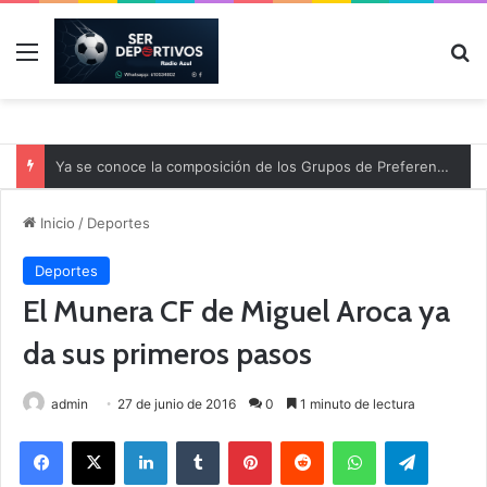
Menú
B
Ya se conoce la composición de los Grupos de Preferente y el calendario
Inicio
/
Deportes
Deportes
El Munera CF de Miguel Aroca ya
da sus primeros pasos
admin
27 de junio de 2016
0
1 minuto de lectura
Facebook
X
LinkedIn
Tumblr
Pinterest
Reddit
WhatsApp
Telegram