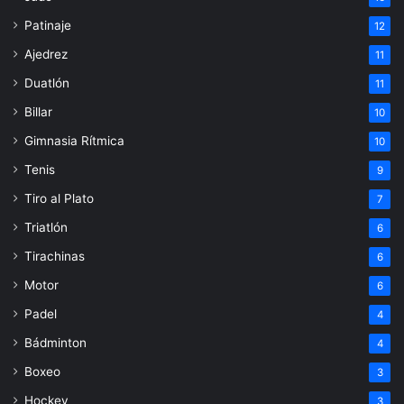
Patinaje
12
Ajedrez
11
Duatlón
11
Billar
10
Gimnasia Rítmica
10
Tenis
9
Tiro al Plato
7
Triatlón
6
Tirachinas
6
Motor
6
Padel
4
Bádminton
4
Boxeo
3
Hockey
3