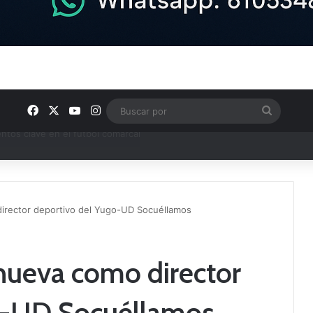
Facebook
X
YouTube
Instagram
Buscar
por
ptana continúan perfilando sus plantillas
irector deportivo del Yugo-UD Socuéllamos
nueva como director
o-UD Socuéllamos