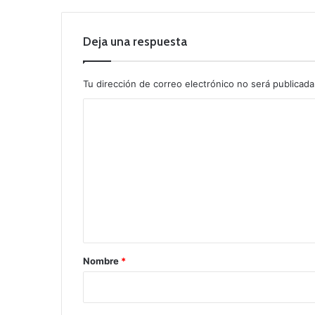
Deja una respuesta
Tu dirección de correo electrónico no será publicada
C
o
m
e
n
t
a
r
Nombre
*
i
o