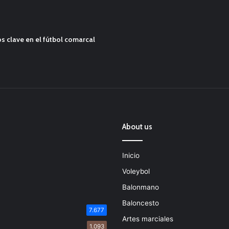
s clave en el fútbol comarcal
About us
Inicio
Voleybol
Balonmano
Baloncesto
7.677
Artes marciales
1.093