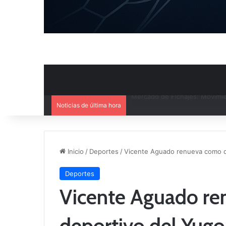
Noticias de última hora
El CB Villarrobledo y el CB Cri
Inicio
/
Deportes
/
Vicente Aguado renueva como d
Deportes
Vicente Aguado re
deportivo del Yug