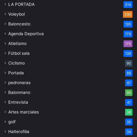
LA PORTADA
514
Voleybol
230
Baloncesto
195
Agenda Deportiva
179
Atletismo
175
Fútbol sala
139
Ciclismo
90
Portada
88
pedroneras
61
Balonmano
60
Entrevista
41
Artes marciales
38
golf
35
Halterofilia
34