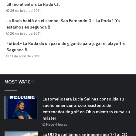
último aliento a La Roda CF.
26 de junio de 2011
La Roda habló en el campo: San Fernando 0 – La Roda 1 ¡Ya
estamos en segunda B!
26 de junio de 2011
Fútbol.- La Roda da un paso de gigante para jugar el playoff a
Segunda B
11 de abril de 2011
MOST WATCH
La tomellosera Lucía Salinas consolida su
sueño americano: será asistente de
entrenador de golf en Ohio mientras cursa su
máster
Hace 4 horas
La UD Socuéllamos se impone por 2-1 al CD