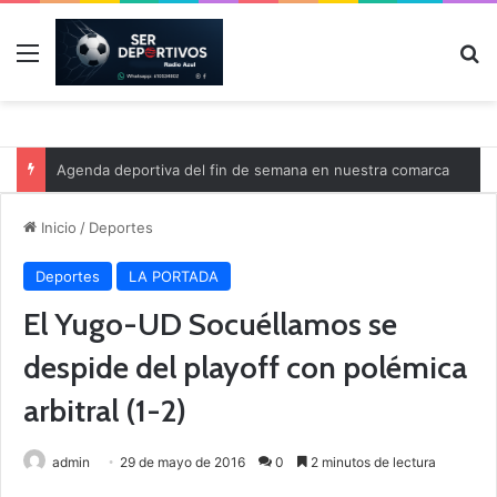
Menú
B
Agenda deportiva del fin de semana en nuestra comarca
Inicio
/
Deportes
Deportes
LA PORTADA
El Yugo-UD Socuéllamos se
despide del playoff con polémica
arbitral (1-2)
admin
29 de mayo de 2016
0
2 minutos de lectura