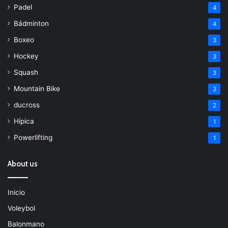
Padel
4
Bádminton
4
Boxeo
3
Hockey
3
Squash
3
Mountain Bike
3
ducross
2
Hípica
1
Powerlifting
1
About us
Inicio
Voleybol
Balonmano