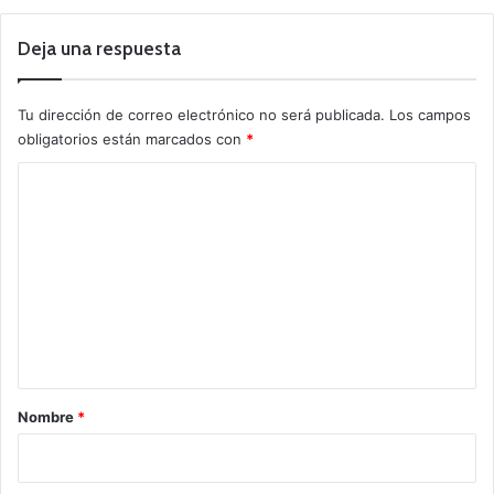
Deja una respuesta
Tu dirección de correo electrónico no será publicada.
Los campos
obligatorios están marcados con
*
C
o
m
e
n
t
a
r
Nombre
*
i
o