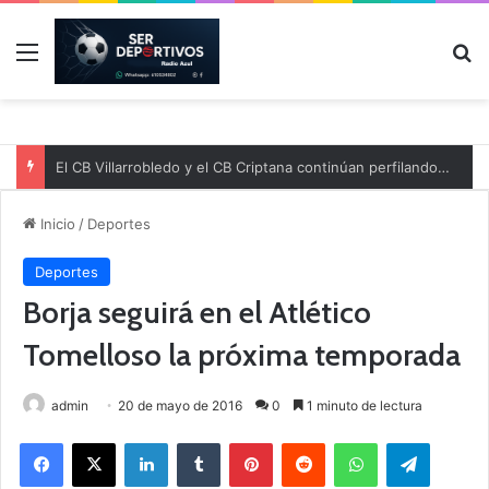
Menú
B
El CB Villarrobledo y el CB Criptana continúan perfilando sus plantillas
Inicio
/
Deportes
Deportes
Borja seguirá en el Atlético
Tomelloso la próxima temporada
admin
20 de mayo de 2016
0
1 minuto de lectura
Facebook
X
LinkedIn
Tumblr
Pinterest
Reddit
WhatsApp
Telegram