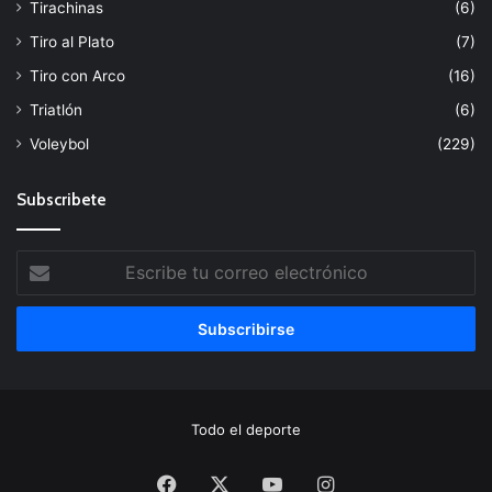
Tirachinas
(6)
Tiro al Plato
(7)
Tiro con Arco
(16)
Triatlón
(6)
Voleybol
(229)
Subscribete
Escribe
tu
correo
electrónico
Todo el deporte
Facebook
X
YouTube
Instagram