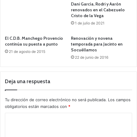
Dani García, Rodri y Aarón
renovados en el Cabezuelo
Cristo de la Vega
1 de julio de 2021
El C.D.B. Manchego Provencio
Renovación y novena
continúa su puesta a punto
temporada para Jacinto en
Socuéllamos
21 de agosto de 2015
22 de junio de 2016
Deja una respuesta
Tu dirección de correo electrónico no será publicada.
Los campos
obligatorios están marcados con
*
C
o
m