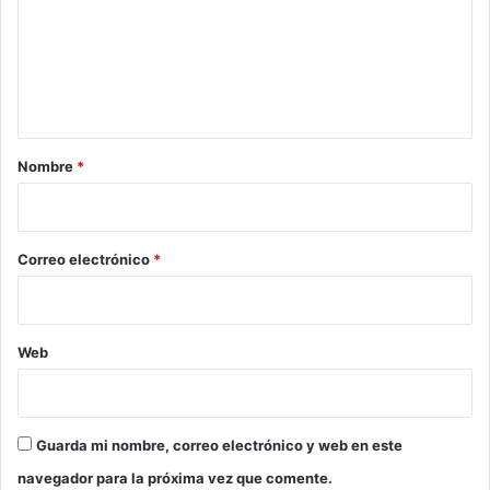
e
n
t
a
r
Nombre
*
i
o
*
Correo electrónico
*
Web
Guarda mi nombre, correo electrónico y web en este
navegador para la próxima vez que comente.