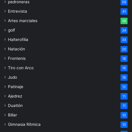
pedroneras
59
Entrevista
41
Artes marciales
38
golf
34
Halterofilia
34
Natación
20
Frontenis
18
Tiro con Arco
16
Judo
16
Patinaje
12
Ajedrez
11
Duatlón
11
Billar
10
Gimnasia Rítmica
10