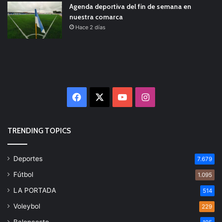
Agenda deportiva del fin de semana en
nuestra comarca
Hace 2 días
Facebook
X
YouTube
Instagram
TRENDING TOPICS
Deportes
7.679
Fútbol
1.095
LA PORTADA
514
Voleybol
229
Baloncesto