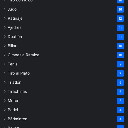
16
Judo
16
Patinaje
12
Ajedrez
11
Duatlón
11
Billar
10
Gimnasia Rítmica
10
Tenis
9
Tiro al Plato
7
Triatlón
6
Tirachinas
6
Motor
6
Padel
4
Bádminton
4
Boxeo