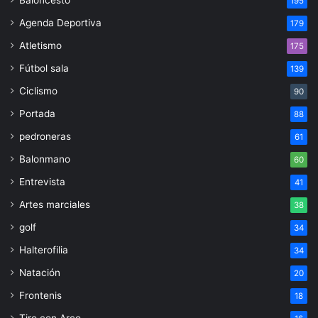
195
Agenda Deportiva
179
Atletismo
175
Fútbol sala
139
Ciclismo
90
Portada
88
pedroneras
61
Balonmano
60
Entrevista
41
Artes marciales
38
golf
34
Halterofilia
34
Natación
20
Frontenis
18
Tiro con Arco