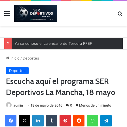
Menú
B
Ya se conoce el calendario de Tercera RFEF
Inicio
/
Deportes
Deportes
Escucha aquí el programa SER
Deportivos La Mancha, 18 mayo
admin
18 de mayo de 2016
0
Menos de un minuto
Facebook
X
LinkedIn
Tumblr
Pinterest
Reddit
WhatsApp
Telegram