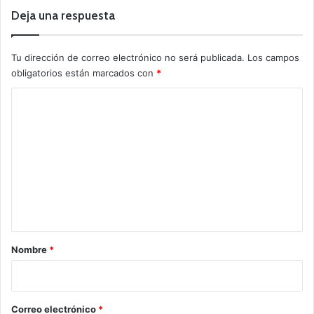
Deja una respuesta
Tu dirección de correo electrónico no será publicada.
Los campos
obligatorios están marcados con
*
C
o
m
e
n
t
a
r
Nombre
*
i
o
*
Correo electrónico
*