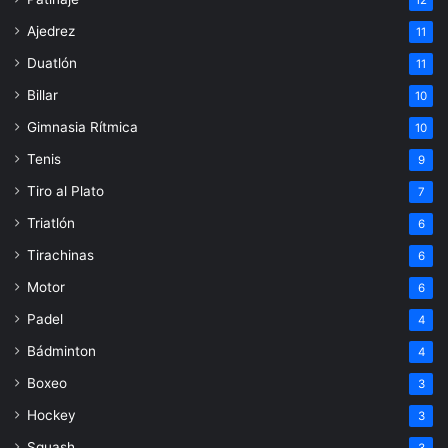
Ajedrez
11
Duatlón
11
Billar
10
Gimnasia Rítmica
10
Tenis
9
Tiro al Plato
7
Triatlón
6
Tirachinas
6
Motor
6
Padel
4
Bádminton
4
Boxeo
3
Hockey
3
Squash
3