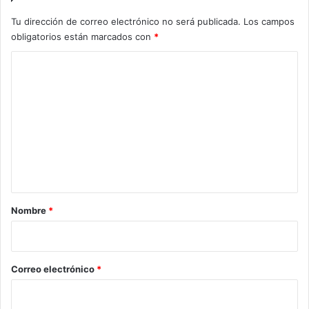
Tu dirección de correo electrónico no será publicada.
Los campos
obligatorios están marcados con
*
C
o
m
e
n
t
a
r
Nombre
*
i
o
*
Correo electrónico
*