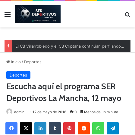
Menú
B
El CB Villarrobledo y el CB Criptana continúan perfilando sus plantillas
Inicio
/
Deportes
Deportes
Escucha aquí el programa SER
Deportivos La Mancha, 12 mayo
admin
12 de mayo de 2016
0
Menos de un minuto
Facebook
X
LinkedIn
Tumblr
Pinterest
Reddit
WhatsApp
Telegram