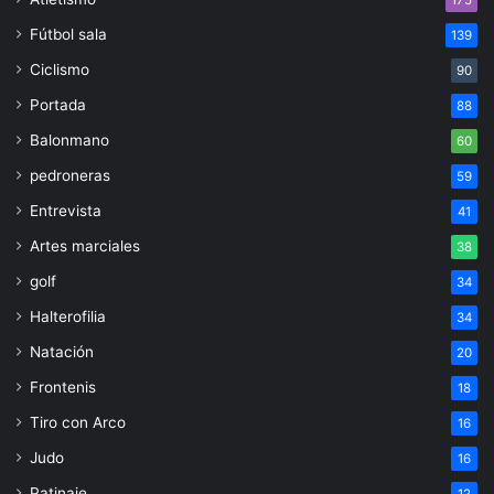
Fútbol sala
139
Ciclismo
90
Portada
88
Balonmano
60
pedroneras
59
Entrevista
41
Artes marciales
38
golf
34
Halterofilia
34
Natación
20
Frontenis
18
Tiro con Arco
16
Judo
16
Patinaje
12