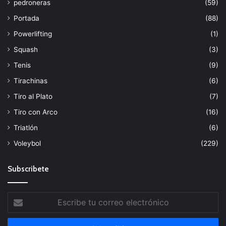
pedroneras
(59)
Portada
(88)
Powerlifting
(1)
Squash
(3)
Tenis
(9)
Tirachinas
(6)
Tiro al Plato
(7)
Tiro con Arco
(16)
Triatlón
(6)
Voleybol
(229)
Subscribete
Escribe
tu
correo