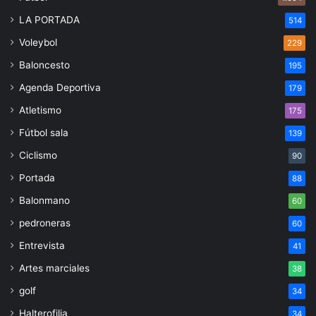
LA PORTADA
514
Voleybol
229
Baloncesto
195
Agenda Deportiva
179
Atletismo
175
Fútbol sala
139
Ciclismo
90
Portada
88
Balonmano
60
pedroneras
60
Entrevista
41
Artes marciales
38
golf
34
Halterofilia
34