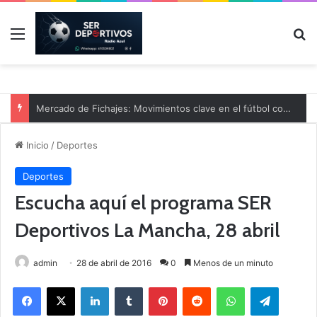
Menú
B
Mercado de Fichajes: Movimientos clave en el fútbol comarcal
Inicio
/
Deportes
Deportes
Escucha aquí el programa SER
Deportivos La Mancha, 28 abril
admin
28 de abril de 2016
0
Menos de un minuto
Facebook
X
LinkedIn
Tumblr
Pinterest
Reddit
WhatsApp
Telegram