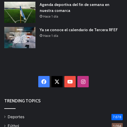
Agenda deportiva del fin de semana en
nuestra comarca
Hace 1 día
Ya se conoce el calendario de Tercera RFEF
Hace 1 día
Facebook
X
YouTube
Instagram
TRENDING TOPICS
Deportes
7.678
Fútbol
1.094