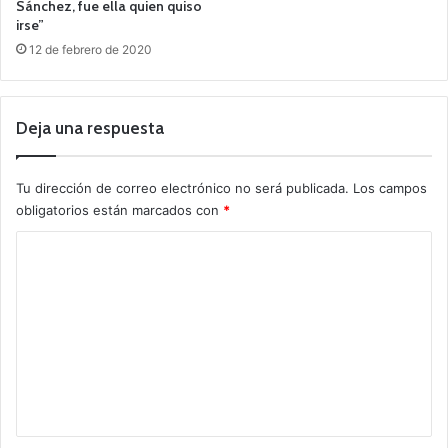
Sánchez, fue ella quien quiso
irse”
12 de febrero de 2020
Deja una respuesta
Tu dirección de correo electrónico no será publicada.
Los campos
obligatorios están marcados con
*
C
o
m
e
n
t
a