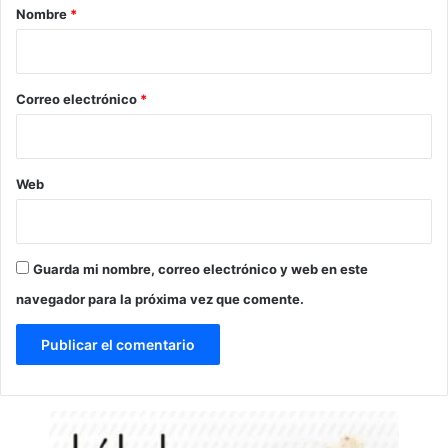
r
Nombre
*
i
o
*
Correo electrónico
*
Web
Guarda mi nombre, correo electrónico y web en este
navegador para la próxima vez que comente.