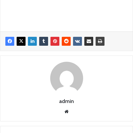
admin
Siti
o
we
b