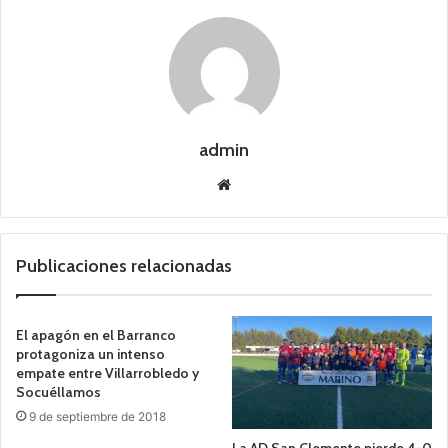
admin
Siti
o
we
b
Publicaciones relacionadas
El apagón en el Barranco
protagoniza un intenso
empate entre Villarrobledo y
Socuéllamos
9 de septiembre de 2018
La AD San Clemente pierde 4-0