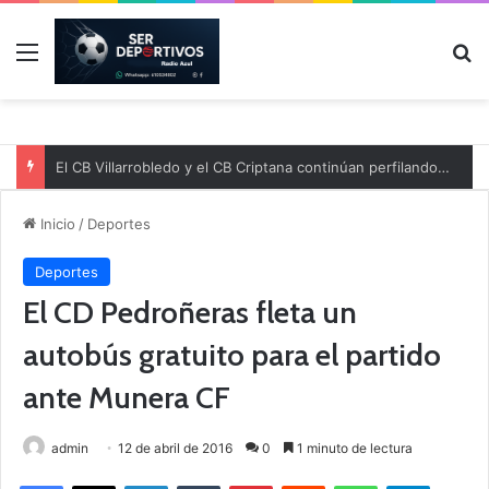
Menú
B
El CB Villarrobledo y el CB Criptana continúan perfilando sus plantillas
Inicio
/
Deportes
Deportes
El CD Pedroñeras fleta un
autobús gratuito para el partido
ante Munera CF
admin
12 de abril de 2016
0
1 minuto de lectura
Facebook
X
LinkedIn
Tumblr
Pinterest
Reddit
WhatsApp
Telegram