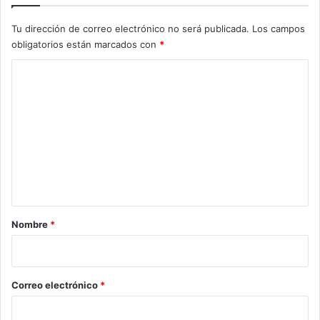
Tu dirección de correo electrónico no será publicada.
Los campos
obligatorios están marcados con
*
C
o
m
e
n
t
a
r
Nombre
*
i
o
*
Correo electrónico
*