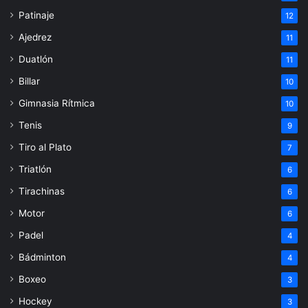
Patinaje
12
Ajedrez
11
Duatlón
11
Billar
10
Gimnasia Rítmica
10
Tenis
9
Tiro al Plato
7
Triatlón
6
Tirachinas
6
Motor
6
Padel
4
Bádminton
4
Boxeo
3
Hockey
3