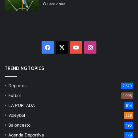
Hace 2 días
Facebook
X
YouTube
Instagram
TRENDING TOPICS
Deportes
7.679
Fútbol
1.095
LA PORTADA
514
Voleybol
229
Baloncesto
195
Agenda Deportiva
179