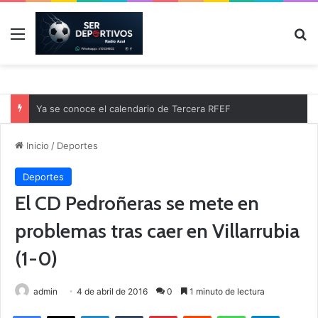
Menú
B
Ya se conoce el calendario de Tercera RFEF
Inicio
/
Deportes
Deportes
El CD Pedroñeras se mete en
problemas tras caer en Villarrubia
(1-0)
admin
4 de abril de 2016
0
1 minuto de lectura
Facebook
X
LinkedIn
Tumblr
Pinterest
Reddit
WhatsApp
Telegram