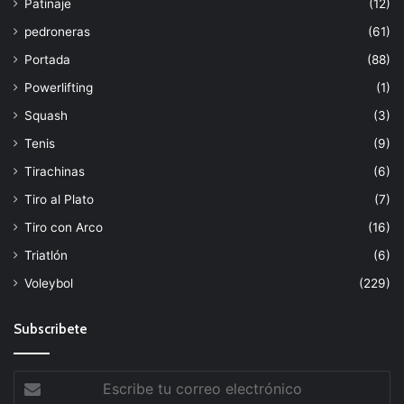
Patinaje
(12)
pedroneras
(61)
Portada
(88)
Powerlifting
(1)
Squash
(3)
Tenis
(9)
Tirachinas
(6)
Tiro al Plato
(7)
Tiro con Arco
(16)
Triatlón
(6)
Voleybol
(229)
Subscribete
Escribe
tu