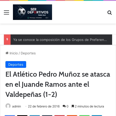
Menú
B
Ya se conoce la composición de los Grupos de Preferente y el calendario
Inicio
/
Deportes
Deportes
El Atlético Pedro Muñoz se atasca
en el Juande Ramos ante el
Valdepeñas (1-2)
admin
22 de febrero de 2016
0
2 minutos de lectura
Facebook
X
LinkedIn
Tumblr
Pinterest
Reddit
WhatsApp
Telegram