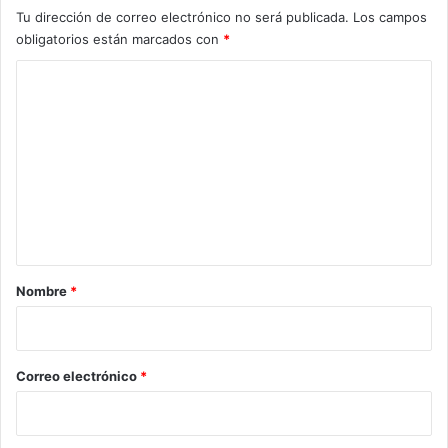
Tu dirección de correo electrónico no será publicada.
Los campos
obligatorios están marcados con
*
C
o
m
e
n
t
a
r
Nombre
*
i
o
*
Correo electrónico
*