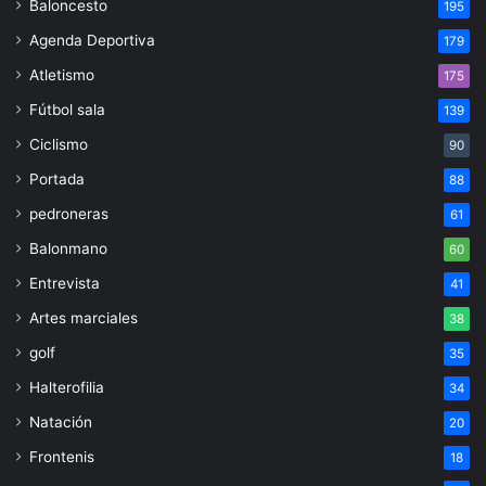
Baloncesto
195
Agenda Deportiva
179
Atletismo
175
Fútbol sala
139
Ciclismo
90
Portada
88
pedroneras
61
Balonmano
60
Entrevista
41
Artes marciales
38
golf
35
Halterofilia
34
Natación
20
Frontenis
18