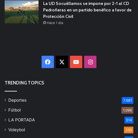
La UD Socuéllamos se impone por 2-1 al CD
Pedroñeras en un partido benéfico a favor de
Protección Civil
Hace 1 día
Facebook
X
YouTube
Instagram
TRENDING TOPICS
Deportes
7.681
Fútbol
1.096
LA PORTADA
514
Voleybol
230