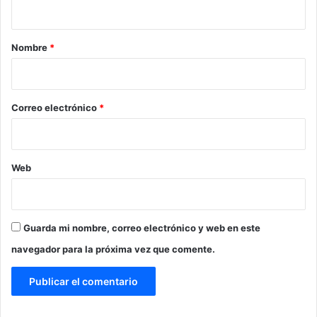
t
a
r
Nombre
*
i
o
*
Correo electrónico
*
Web
Guarda mi nombre, correo electrónico y web en este
navegador para la próxima vez que comente.