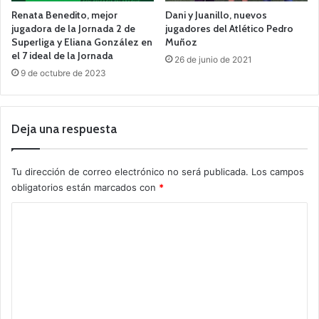
Renata Benedito, mejor
Dani y Juanillo, nuevos
jugadora de la Jornada 2 de
jugadores del Atlético Pedro
Superliga y Eliana González en
Muñoz
el 7 ideal de la Jornada
26 de junio de 2021
9 de octubre de 2023
Deja una respuesta
Tu dirección de correo electrónico no será publicada.
Los campos
obligatorios están marcados con
*
C
o
m
e
n