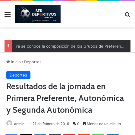
Menú
B
Ya se conoce la composición de los Grupos de Preferente y el calendario
Inicio
/
Deportes
Deportes
Resultados de la jornada en
Primera Preferente, Autonómica
y Segunda Autonómica
admin
21 de febrero de 2016
0
Menos de un minuto
Facebook
X
LinkedIn
Tumblr
Pinterest
Reddit
WhatsApp
Telegram