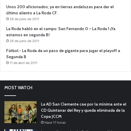
Unos 200 aficionados, ya en tierras andaluzas para dar el
último aliento a La Roda CF.
26 de junio de 2011
La Roda habló en el campo: San Fernando 0 – La Roda 1 ¡Ya
estamos en segunda B!
26 de junio de 2011
Fútbol.- La Roda da un paso de gigante para jugar el playoff a
Segunda B
11 de abril de 2011
MOST WATCH
La AD San Clemente cae por la mínima ante el
CD Quintanar del Rey y queda eliminada de la
Copa JCCM
Hace 17 horas