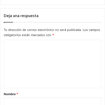
Deja una respuesta
Tu dirección de correo electrónico no será publicada.
Los campos
obligatorios están marcados con
*
C
o
m
e
n
t
a
r
Nombre
*
i