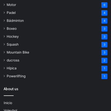
Motor
6
Padel
4
Bádminton
4
Boxeo
3
Hockey
3
Squash
3
Mountain Bike
3
ducross
2
Hípica
1
Powerlifting
1
About us
Inicio
Voleybol