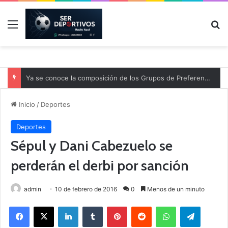
Menú
B
Ya se conoce la composición de los Grupos de Preferente y el calendario
Inicio
/
Deportes
Deportes
Sépul y Dani Cabezuelo se
perderán el derbi por sanción
admin
10 de febrero de 2016
0
Menos de un minuto
Facebook
X
LinkedIn
Tumblr
Pinterest
Reddit
WhatsApp
Telegram