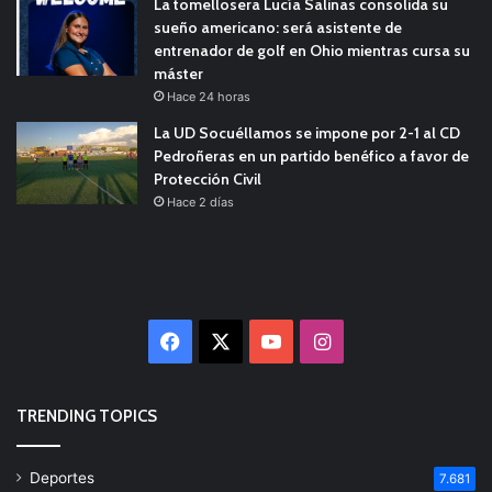
La tomellosera Lucía Salinas consolida su
sueño americano: será asistente de
entrenador de golf en Ohio mientras cursa su
máster
Hace 24 horas
La UD Socuéllamos se impone por 2-1 al CD
Pedroñeras en un partido benéfico a favor de
Protección Civil
Hace 2 días
Facebook
X
YouTube
Instagram
TRENDING TOPICS
Deportes
7.681