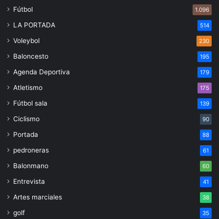
Fútbol
1.096
LA PORTADA
514
Voleybol
230
Baloncesto
195
Agenda Deportiva
179
Atletismo
175
Fútbol sala
139
Ciclismo
90
Portada
88
pedroneras
61
Balonmano
60
Entrevista
41
Artes marciales
38
golf
35