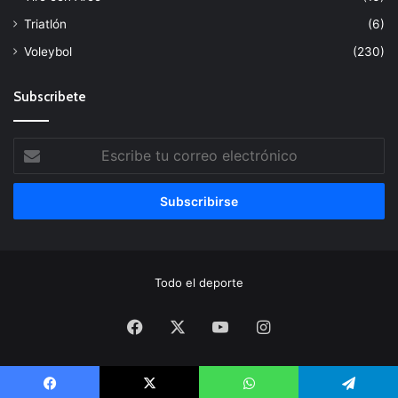
Triatlón
(6)
Voleybol
(230)
Subscribete
Escribe
tu
correo
electrónico
Todo el deporte
Facebook
X
YouTube
Instagram