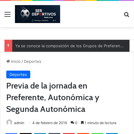
Menú
B
Ya se conoce la composición de los Grupos de Preferente y el calendario
Inicio
/
Deportes
Deportes
Previa de la jornada en
Preferente, Autonómica y
Segunda Autonómica
admin
4 de febrero de 2016
0
1 minuto de lectura
Facebook
X
LinkedIn
Tumblr
Pinterest
Reddit
WhatsApp
Telegram