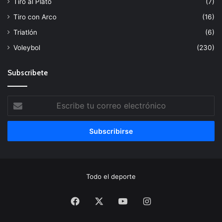
Tiro al Plato
(7)
Tiro con Arco
(16)
Triatlón
(6)
Voleybol
(230)
Subscribete
Escribe
tu
correo
electrónico
Todo el deporte
Facebook
X
YouTube
Instagram