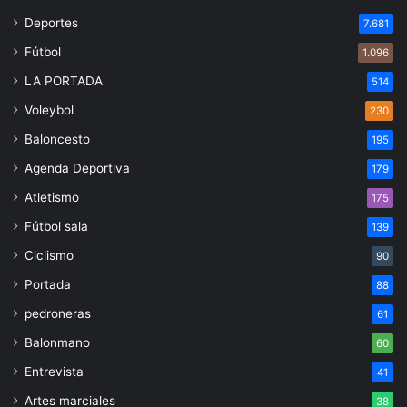
Deportes
7.681
Fútbol
1.096
LA PORTADA
514
Voleybol
230
Baloncesto
195
Agenda Deportiva
179
Atletismo
175
Fútbol sala
139
Ciclismo
90
Portada
88
pedroneras
61
Balonmano
60
Entrevista
41
Artes marciales
38