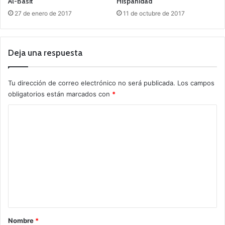
Al-Basit
Hispanidad
27 de enero de 2017
11 de octubre de 2017
Deja una respuesta
Tu dirección de correo electrónico no será publicada.
Los campos
obligatorios están marcados con
*
C
o
m
e
n
t
a
r
Nombre
*