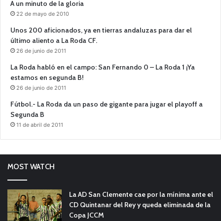
A un minuto de la gloria
22 de mayo de 2010
Unos 200 aficionados, ya en tierras andaluzas para dar el
último aliento a La Roda CF.
26 de junio de 2011
La Roda habló en el campo: San Fernando 0 – La Roda 1 ¡Ya
estamos en segunda B!
26 de junio de 2011
Fútbol.- La Roda da un paso de gigante para jugar el playoff a
Segunda B
11 de abril de 2011
MOST WATCH
La AD San Clemente cae por la mínima ante el
CD Quintanar del Rey y queda eliminada de la
Copa JCCM