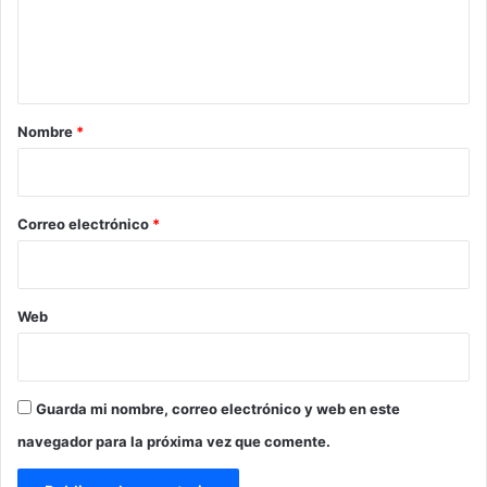
n
t
a
r
Nombre
*
i
o
*
Correo electrónico
*
Web
Guarda mi nombre, correo electrónico y web en este
navegador para la próxima vez que comente.