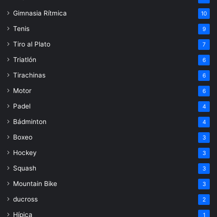
Gimnasia Rítmica
10
Tenis
9
Tiro al Plato
7
Triatlón
6
Tirachinas
6
Motor
6
Padel
4
Bádminton
4
Boxeo
3
Hockey
3
Squash
3
Mountain Bike
3
ducross
2
Hípica
1