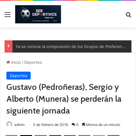
Menú
B
Ya se conoce la composición de los Grupos de Preferente y el calendario
Inicio
/
Deportes
Deportes
Gustavo (Pedroñeras), Sergio y
Alberto (Munera) se perderán la
siguiente jornada
admin
3 de febrero de 2016
0
Menos de un minuto
Facebook
X
LinkedIn
Tumblr
Pinterest
Reddit
WhatsApp
Telegram