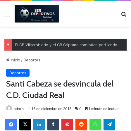
Menú
B
El CB Villarrobledo y el CB Criptana continúan perfilando sus plantillas
Inicio
/
Deportes
Deportes
Santi Cabeza se desvincula del
C.D. Ciudad Real
admin
16 de diciembre de 2015
0
1 minuto de lectura
Facebook
X
LinkedIn
Tumblr
Pinterest
Reddit
WhatsApp
Telegram