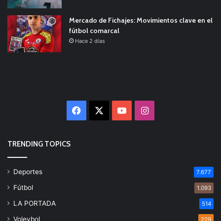
Mercado de Fichajes: Movimientos clave en el
fútbol comarcal
Hace 2 días
Facebook
X
YouTube
Instagram
TRENDING TOPICS
Deportes
7.677
Fútbol
1.093
LA PORTADA
514
Voleybol
229