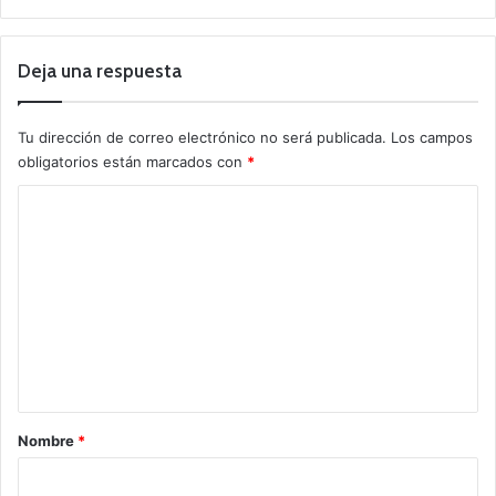
Deja una respuesta
Tu dirección de correo electrónico no será publicada.
Los campos
obligatorios están marcados con
*
C
o
m
e
n
t
a
r
Nombre
*
i