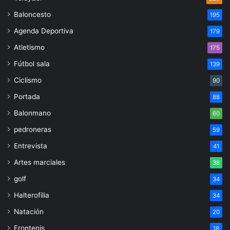
Baloncesto
195
Agenda Deportiva
179
Atletismo
175
Fútbol sala
139
Ciclismo
90
Portada
88
Balonmano
60
pedroneras
59
Entrevista
41
Artes marciales
38
golf
34
Halterofilia
34
Natación
20
Frontenis
18