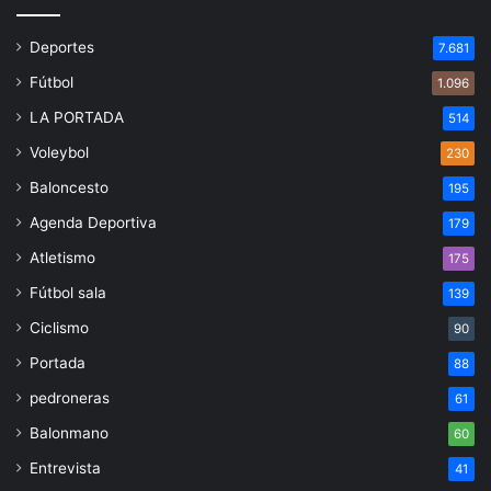
Deportes
7.681
Fútbol
1.096
LA PORTADA
514
Voleybol
230
Baloncesto
195
Agenda Deportiva
179
Atletismo
175
Fútbol sala
139
Ciclismo
90
Portada
88
pedroneras
61
Balonmano
60
Entrevista
41