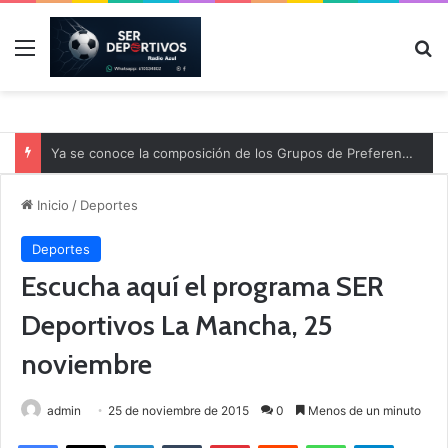
Menú
B
Ya se conoce la composición de los Grupos de Preferente y el calendario
Inicio
/
Deportes
Deportes
Escucha aquí el programa SER
Deportivos La Mancha, 25
noviembre
admin
25 de noviembre de 2015
0
Menos de un minuto
Facebook
X
LinkedIn
Tumblr
Pinterest
Reddit
WhatsApp
Telegram