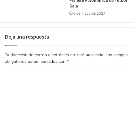
Primera Autonómica de Fútbol
Sala
6 de mayo de 2024
Deja una respuesta
Tu dirección de correo electrónico no será publicada.
Los campos
obligatorios están marcados con
*
C
o
m
e
n
t
a