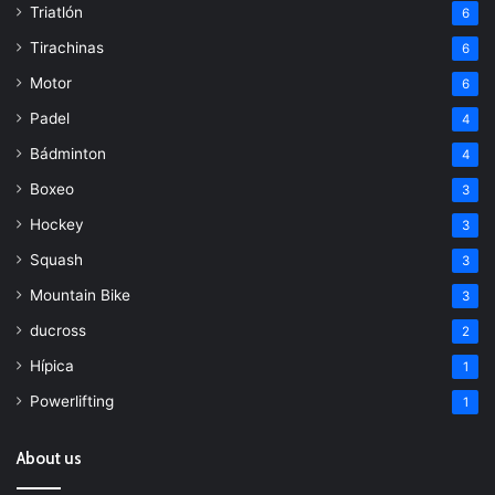
Triatlón
6
Tirachinas
6
Motor
6
Padel
4
Bádminton
4
Boxeo
3
Hockey
3
Squash
3
Mountain Bike
3
ducross
2
Hípica
1
Powerlifting
1
About us