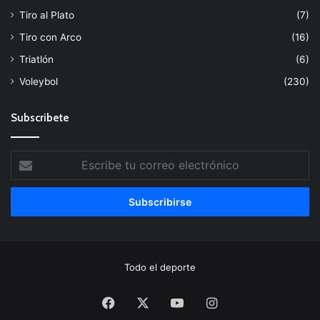
Tiro al Plato
(7)
Tiro con Arco
(16)
Triatlón
(6)
Voleybol
(230)
Subscribete
Escribe
tu
correo
electrónico
Todo el deporte
Facebook
X
YouTube
Instagram