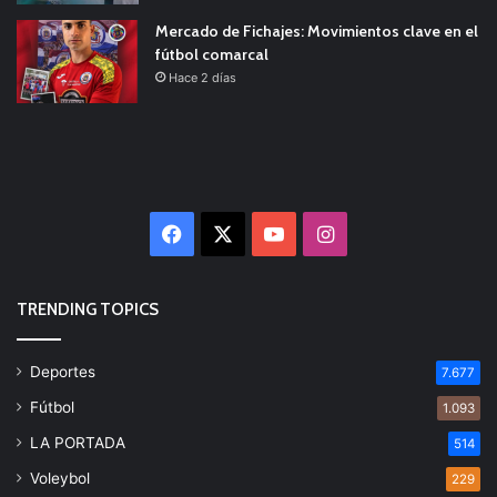
Mercado de Fichajes: Movimientos clave en el
fútbol comarcal
Hace 2 días
Facebook
X
YouTube
Instagram
TRENDING TOPICS
Deportes
7.677
Fútbol
1.093
LA PORTADA
514
Voleybol
229