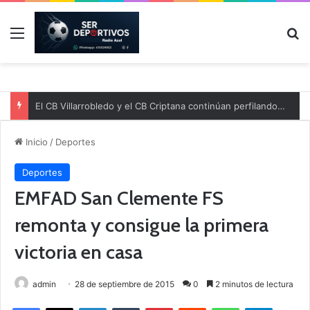
Menú
B
El CB Villarrobledo y el CB Criptana continúan perfilando sus plantillas
Inicio
/
Deportes
Deportes
EMFAD San Clemente FS
remonta y consigue la primera
victoria en casa
admin
28 de septiembre de 2015
0
2 minutos de lectura
Facebook
X
LinkedIn
Tumblr
Pinterest
Reddit
WhatsApp
Telegram