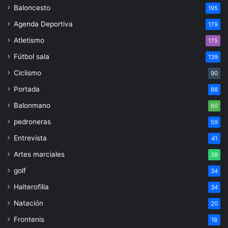
Baloncesto
195
Agenda Deportiva
179
Atletismo
175
Fútbol sala
139
Ciclismo
90
Portada
88
Balonmano
60
pedroneras
59
Entrevista
41
Artes marciales
38
golf
34
Halterofilia
34
Natación
20
Frontenis
18