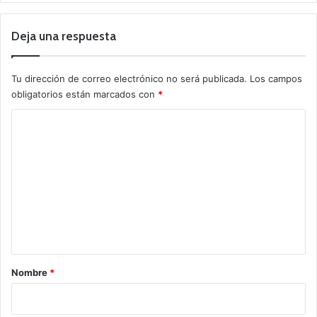
Deja una respuesta
Tu dirección de correo electrónico no será publicada.
Los campos
obligatorios están marcados con
*
C
o
m
e
n
t
a
r
Nombre
*
i
o