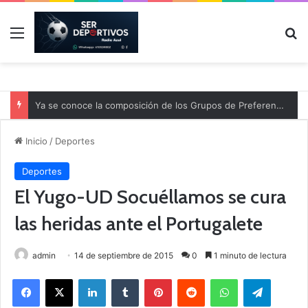
Menú
B
Ya se conoce la composición de los Grupos de Preferente y el calendario
Inicio
/
Deportes
Deportes
El Yugo-UD Socuéllamos se cura
las heridas ante el Portugalete
admin
14 de septiembre de 2015
0
1 minuto de lectura
Facebook
X
LinkedIn
Tumblr
Pinterest
Reddit
WhatsApp
Telegram