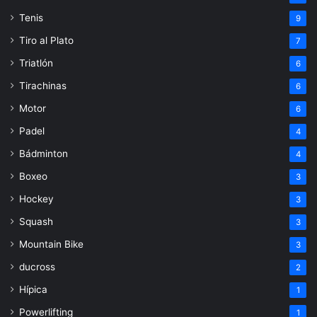
Tenis
9
Tiro al Plato
7
Triatlón
6
Tirachinas
6
Motor
6
Padel
4
Bádminton
4
Boxeo
3
Hockey
3
Squash
3
Mountain Bike
3
ducross
2
Hípica
1
Powerlifting
1