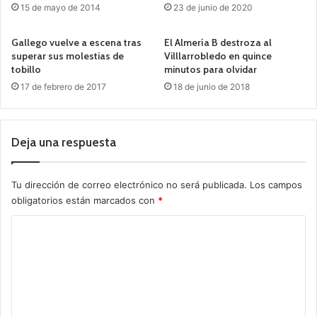
15 de mayo de 2014
23 de junio de 2020
Gallego vuelve a escena tras
El Almería B destroza al
superar sus molestias de
Villlarrobledo en quince
tobillo
minutos para olvidar
17 de febrero de 2017
18 de junio de 2018
Deja una respuesta
Tu dirección de correo electrónico no será publicada.
Los campos
obligatorios están marcados con
*
C
o
m
e
n