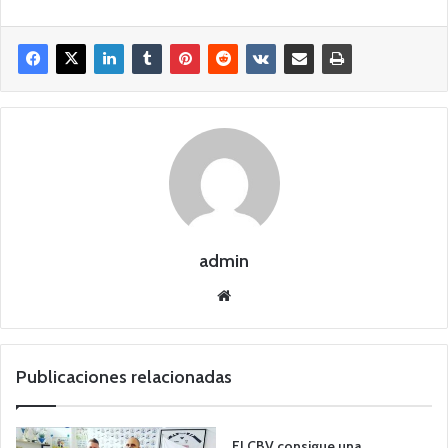
admin
Siti
o
we
b
Publicaciones relacionadas
El CBV consigue una