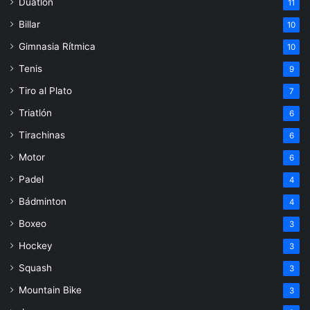
Duatlón
11
Billar
10
Gimnasia Rítmica
10
Tenis
9
Tiro al Plato
7
Triatlón
6
Tirachinas
6
Motor
6
Padel
4
Bádminton
4
Boxeo
3
Hockey
3
Squash
3
Mountain Bike
3