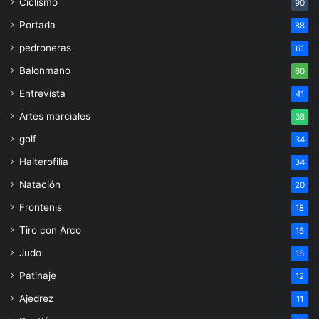
Ciclismo
90
Portada
88
pedroneras
61
Balonmano
60
Entrevista
41
Artes marciales
38
golf
34
Halterofilia
34
Natación
20
Frontenis
18
Tiro con Arco
16
Judo
16
Patinaje
12
Ajedrez
11