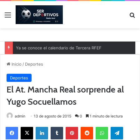
Menú
B
Ya se conoce el calendario de Tercera RFEF
Inicio
/
Deportes
Deportes
El At. Mancha Real sorprende al
Yugo Socuellamos
admin
13 de agosto de 2015
0
1 minuto de lectura
Facebook
X
LinkedIn
Tumblr
Pinterest
Reddit
WhatsApp
Telegram