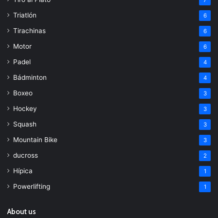
7
Triatlón
6
Tirachinas
6
Motor
6
Padel
4
Bádminton
4
Boxeo
3
Hockey
3
Squash
3
Mountain Bike
3
ducross
2
Hípica
1
Powerlifting
1
About us