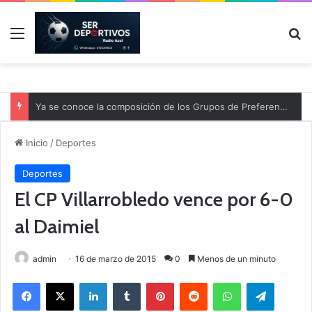
Menú
B
Ya se conoce la composición de los Grupos de Preferente y el calendario
Inicio
/
Deportes
Deportes
El CP Villarrobledo vence por 6-0
al Daimiel
admin
16 de marzo de 2015
0
Menos de un minuto
Facebook
X
LinkedIn
Tumblr
Pinterest
Reddit
WhatsApp
Telegram