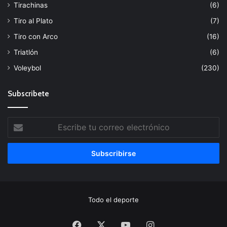
Tirachinas
(6)
Tiro al Plato
(7)
Tiro con Arco
(16)
Triatlón
(6)
Voleybol
(230)
Subscribete
Escribe
tu
correo
electrónico
Todo el deporte
Facebook
X
YouTube
Instagram