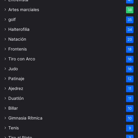
41
Artes marciales
38
golf
35
Halterofilia
34
Natación
20
Frontenis
18
Tiro con Arco
16
Judo
16
Patinaje
12
Ajedrez
11
Duatlón
11
Billar
10
Gimnasia Rítmica
10
Tenis
9
Tiro al Plato