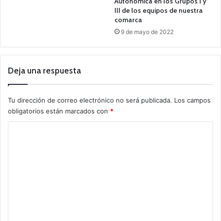
Autonómica en los Grupos I y
III de los equipos de nuestra
comarca
9 de mayo de 2022
Deja una respuesta
Tu dirección de correo electrónico no será publicada.
Los campos
obligatorios están marcados con
*
C
o
m
e
n
t
a