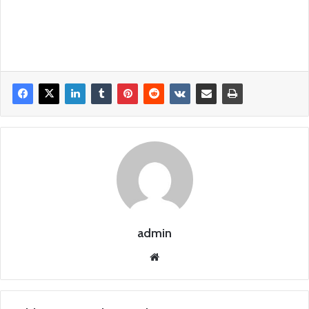
admin
Siti
o
we
b