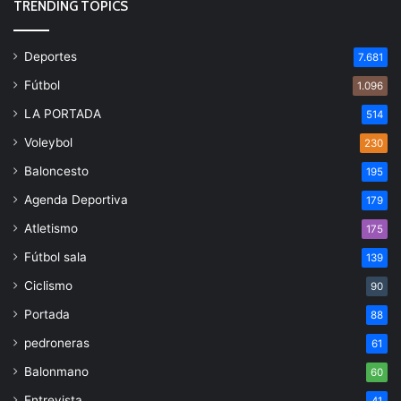
TRENDING TOPICS
Deportes
7.681
Fútbol
1.096
LA PORTADA
514
Voleybol
230
Baloncesto
195
Agenda Deportiva
179
Atletismo
175
Fútbol sala
139
Ciclismo
90
Portada
88
pedroneras
61
Balonmano
60
Entrevista