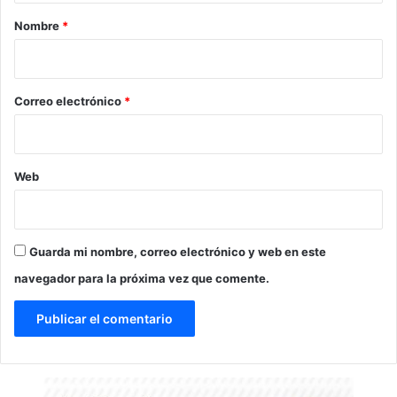
r
Nombre
*
i
o
*
Correo electrónico
*
Web
Guarda mi nombre, correo electrónico y web en este
navegador para la próxima vez que comente.