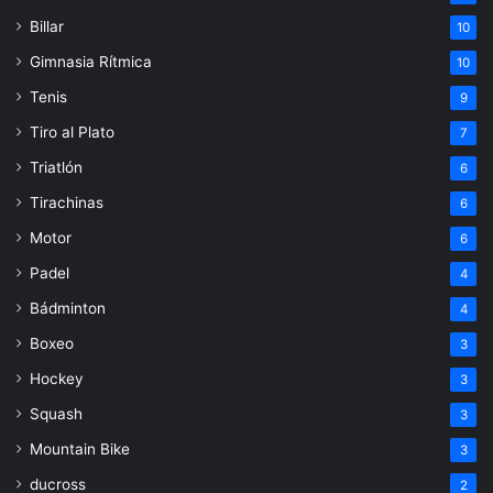
Billar
10
Gimnasia Rítmica
10
Tenis
9
Tiro al Plato
7
Triatlón
6
Tirachinas
6
Motor
6
Padel
4
Bádminton
4
Boxeo
3
Hockey
3
Squash
3
Mountain Bike
3
ducross
2