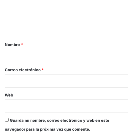
e
n
t
a
r
Nombre
*
i
o
*
Correo electrónico
*
Web
Guarda mi nombre, correo electrónico y web en este
navegador para la próxima vez que comente.