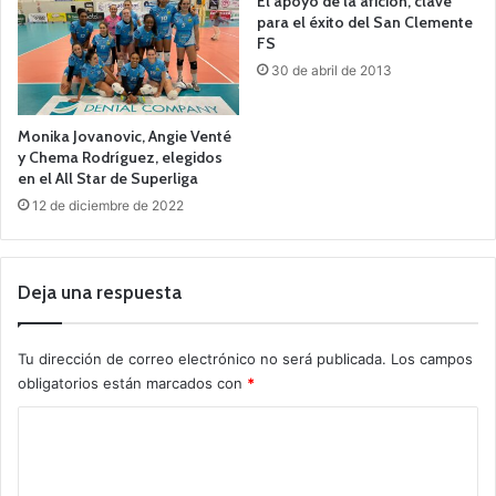
El apoyo de la afición, clave
para el éxito del San Clemente
FS
30 de abril de 2013
Monika Jovanovic, Angie Venté
y Chema Rodríguez, elegidos
en el All Star de Superliga
12 de diciembre de 2022
Deja una respuesta
Tu dirección de correo electrónico no será publicada.
Los campos
obligatorios están marcados con
*
C
o
m