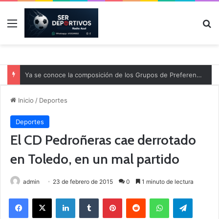
Menú
B
Ya se conoce la composición de los Grupos de Preferente y el calendario
Inicio
/
Deportes
Deportes
El CD Pedroñeras cae derrotado
en Toledo, en un mal partido
admin
23 de febrero de 2015
0
1 minuto de lectura
Facebook
X
LinkedIn
Tumblr
Pinterest
Reddit
WhatsApp
Telegram