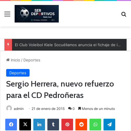
Menú
B
El Club Voleibol Kiele Socuéllamos anuncia el fichaje de la central norteamericana Morgan Thurlow para la temporada 2026/2027
Inicio
/
Deportes
Deportes
Sergio Herrera, nuevo refuerzo
para el CD Pedroñeras
admin
21 de enero de 2015
0
Menos de un minuto
Facebook
X
LinkedIn
Tumblr
Pinterest
Reddit
WhatsApp
Telegram