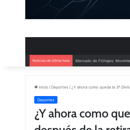
Noticias de última hora
El CB Villarrobledo y el CB Cri
Inicio
/
Deportes
/
¿Y ahora como queda la 3ª Divisi
Deportes
¿Y ahora como qued
después de la retir