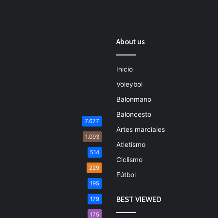
About us
Inicio
Voleybol
Balonmano
Baloncesto
7.677
Artes marciales
1.093
Atletismo
514
Ciclismo
229
Fútbol
195
BEST VIEWED
179
175