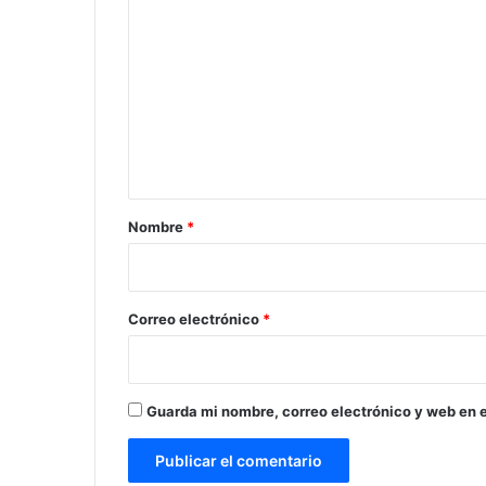
o
m
e
n
t
a
r
Nombre
*
i
o
*
Correo electrónico
*
Guarda mi nombre, correo electrónico y web en 