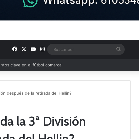
Facebook
X
YouTube
Instagram
Buscar
por
ptana continúan perfilando sus plantillas
ón después de la retirada del Hellin?
a la 3ª División
ada del Hellin?