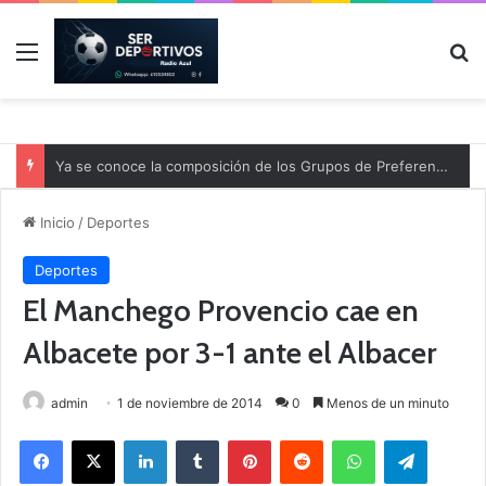
Menú
B
Ya se conoce la composición de los Grupos de Preferente y el calendario
Inicio
/
Deportes
Deportes
El Manchego Provencio cae en
Albacete por 3-1 ante el Albacer
admin
1 de noviembre de 2014
0
Menos de un minuto
Facebook
X
LinkedIn
Tumblr
Pinterest
Reddit
WhatsApp
Telegram