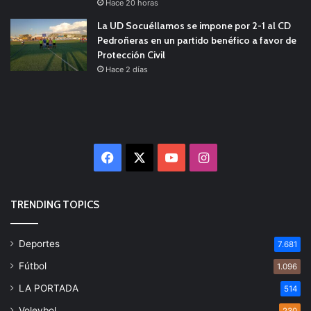
Hace 20 horas
La UD Socuéllamos se impone por 2-1 al CD
Pedroñeras en un partido benéfico a favor de
Protección Civil
Hace 2 días
Facebook
X
YouTube
Instagram
TRENDING TOPICS
Deportes
7.681
Fútbol
1.096
LA PORTADA
514
Voleybol
230