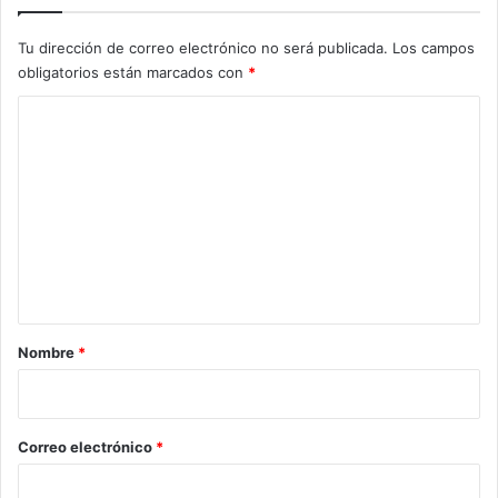
Tu dirección de correo electrónico no será publicada.
Los campos
obligatorios están marcados con
*
C
o
m
e
n
t
a
r
Nombre
*
i
o
*
Correo electrónico
*