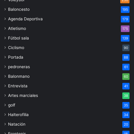
Baloncesto
195
Agenda Deportiva
179
Atletismo
175
Fútbol sala
139
Ciclismo
90
Portada
88
pedroneras
61
Balonmano
60
Entrevista
41
Artes marciales
38
golf
35
Halterofilia
34
Natación
20
Frontenis
18