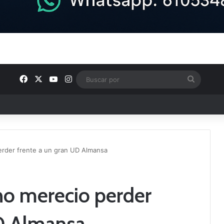
Facebook
X
YouTube
Instagram
Buscar
por
rder frente a un gran UD Almansa
no merecio perder
UD Almansa