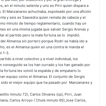
, en el minuto setenta y uno es Pirri quien dispara a
ón. El Manzanares achuchaba, espoleado por una afición
enta y seis es Saavedra quien remata de cabeza y el
ltimo minuto de tiempo reglamentario, cuando hay un
iones en una misma jugada que salvan Sergio Arenas y
ar el partido pero la mala fortuna se lo impidió.
a del Almansa sin portero porque Rodri se había ido a
ho, es el Almansa quien en una contra le manda el
l 1-3.
rtido a nivel colectivo y a nivel individual, los
n conseguido se los han currado y los han ganado por
la fortuna les volvió la espalda y de empatarlo lo
ran equipo como el Almansa. El conjunto de Sergio
ha sido el mejor equipo que ha pasado por Manzanares y
tillo minuto 72), Carlos Olivares (cp), Pirri, Juan
tana, Carlos Arroyo ( Chule minuto 65),Jose Carlos,