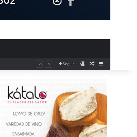
Acceso
Publicación al aza
Barra lateral
El Club Voleibol Kiele Socuéllamos anuncia el fichaje de la central norteamericana Morgan Thurlow para la temporada 2026/2027
Seguir