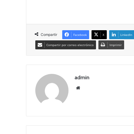
Compartir
Facebook
X
LinkedIn
Compartir por correo electrónico
Imprimir
admin
Siti
o
we
b