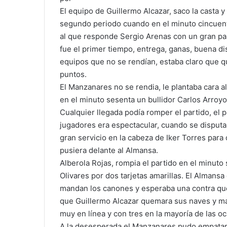
El equipo de Guillermo Alcazar, saco la casta y
segundo periodo cuando en el minuto cincuent
al que responde Sergio Arenas con un gran par
fue el primer tiempo, entrega, ganas, buena di
equipos que no se rendían, estaba claro que qui
puntos.
El Manzanares no se rendia, le plantaba cara al
en el minuto sesenta un bullidor Carlos Arroyo
Cualquier llegada podía romper el partido, el p
jugadores era espectacular, cuando se disputa
gran servicio en la cabeza de Iker Torres para
pusiera delante al Almansa.
Alberola Rojas, rompia el partido en el minuto
Olivares por dos tarjetas amarillas. El Almans
mandan los canones y esperaba una contra que 
que Guillermo Alcazar quemara sus naves y ma
muy en línea y con tres en la mayoría de las o
A la desesperada el Manzanares pudo empatar e