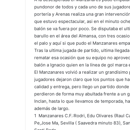
pundonor de todos y cada uno de sus jugadores
portería y Arenas realiza una gran intervenci
que estuvo espectacular, asi en el minuto och
balón se va fuera por poco. Se disputaba el u
barullo en el área del Almansa, con tres ocas
el palo y aquí si que pudo el Manzanares empat
Tras la ultima jugada de partido, ultima llegad
rematar esa ocasión que su equipo no aprovec
balón a Ignacio quien en la línea de gol marca e
El Manzanares volvió a realizar un grandísimo pa
jugadores dejaron claro que los puntos que ha
calidad y entrega, pero llego un partido donde 
perdieron de forma muy abultada frente a un g
Inclan, hasta lo que llevamos de temporada, 
además de largo.
1 Manzanares C.F.:Rodri, Edu Olivares (Raul Cas
Pe,Jose Ma, Sevilla ( Saavedra minuto 83), San