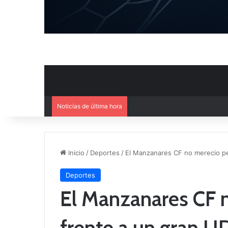
Noticias de última hora
Inicio
/
Deportes
/
El Manzanares CF no merecio pe
Deportes
El Manzanares CF 
frente a un gran 