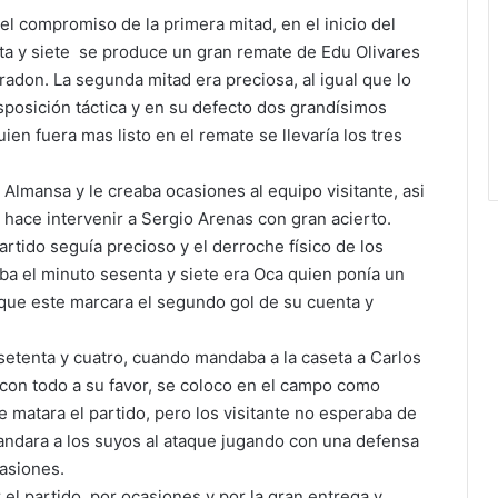
 el compromiso de la primera mitad, en el inicio del
a y siete se produce un gran remate de Edu Olivares
adon. La segunda mitad era preciosa, al igual que lo
sposición táctica y en su defecto dos grandísimos
en fuera mas listo en el remate se llevaría los tres
 Almansa y le creaba ocasiones al equipo visitante, asi
 hace intervenir a Sergio Arenas con gran acierto.
artido seguía precioso y el derroche físico de los
ba el minuto sesenta y siete era Oca quien ponía un
 que este marcara el segundo gol de su cuenta y
 setenta y cuatro, cuando mandaba a la caseta a Carlos
a con todo a su favor, se coloco en el campo como
matara el partido, pero los visitante no esperaba de
ndara a los suyos al ataque jugando con una defensa
casiones.
l partido, por ocasiones y por la gran entrega y